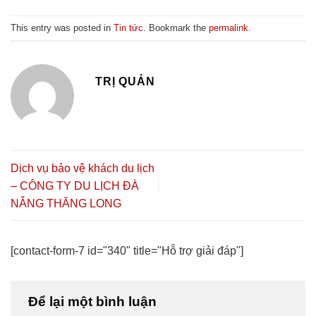
This entry was posted in
Tin tức
. Bookmark the
permalink
.
TRỊ QUẢN
Dịch vụ bảo vệ khách du lịch
– CÔNG TY DU LỊCH ĐÀ
NẴNG THĂNG LONG
[contact-form-7 id="340" title="Hỗ trợ giải đáp"]
Để lại một bình luận