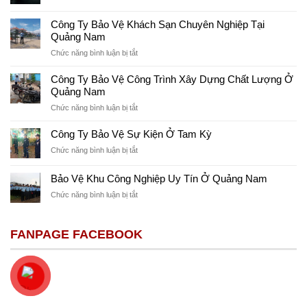
Công Ty Bảo Vệ Khách Sạn Chuyên Nghiệp Tại
Quảng Nam
ở
Chức năng bình luận bị tắt
Công
Ty
Công Ty Bảo Vệ Công Trình Xây Dựng Chất Lượng Ở
Bảo
Quảng Nam
Vệ
ở
Chức năng bình luận bị tắt
Khách
Công
Sạn
Ty
Công Ty Bảo Vệ Sự Kiện Ở Tam Kỳ
Chuyên
Bảo
Nghiệp
ở
Chức năng bình luận bị tắt
Vệ
Tại
Công
Công
Quảng
Ty
Bảo Vệ Khu Công Nghiệp Uy Tín Ở Quảng Nam
Trình
Nam
Bảo
Xây
ở
Chức năng bình luận bị tắt
Vệ
Dựng
Bảo
Sự
Chất
Vệ
Kiện
Lượng
Khu
Ở
FANPAGE FACEBOOK
Ở
Công
Tam
Quảng
Nghiệp
Kỳ
Nam
Uy
Tín
Ở
Quảng