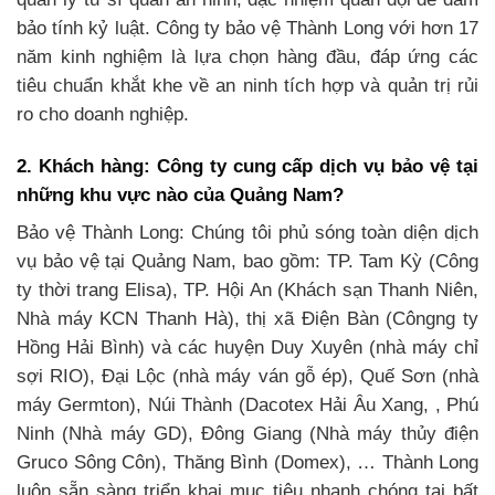
bảo tính kỷ luật. Công ty bảo vệ Thành Long với hơn 17
năm kinh nghiệm là lựa chọn hàng đầu, đáp ứng các
tiêu chuẩn khắt khe về an ninh tích hợp và quản trị rủi
ro cho doanh nghiệp.
2. Khách hàng: Công ty cung cấp dịch vụ bảo vệ tại
những khu vực nào của Quảng Nam?
Bảo vệ Thành Long: Chúng tôi phủ sóng toàn diện dịch
vụ bảo vệ tại Quảng Nam, bao gồm: TP. Tam Kỳ (Công
ty thời trang Elisa), TP. Hội An (Khách sạn Thanh Niên,
Nhà máy KCN Thanh Hà), thị xã Điện Bàn (Côngng ty
Hồng Hải Bình) và các huyện Duy Xuyên (nhà máy chỉ
sợi RIO), Đại Lộc (nhà máy ván gỗ ép), Quế Sơn (nhà
máy Germton), Núi Thành (Dacotex Hải Âu Xang, , Phú
Ninh (Nhà máy GD), Đông Giang (Nhà máy thủy điện
Gruco Sông Côn), Thăng Bình (Domex), … Thành Long
luôn sẵn sàng triển khai mục tiêu nhanh chóng tại bất