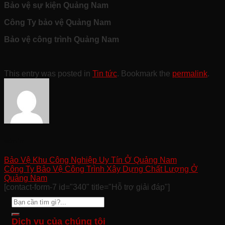
Bảo vệ sự kiện Quảng Nam
Công Ty bảo vệ Quảng Nam
Bảo vệ công trình Quảng Nam
This entry was posted in
Tin tức
. Bookmark the
permalink
.
admin
Bảo Vệ Khu Công Nghiệp Uy Tín Ở Quảng Nam
Công Ty Bảo Vệ Công Trình Xây Dựng Chất Lượng Ở
Quảng Nam
[contact-form-7 id="340" title="Hỗ trợ giải đáp"]
Dịch vụ của chúng tôi