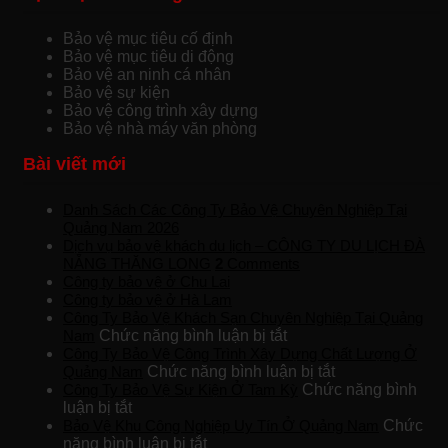
Bảo vệ mục tiêu cố định
Bảo vệ mục tiêu di động
Bảo vệ an ninh cá nhân
Bảo vệ sự kiện
Bảo vệ công trình xây dựng
Bảo vệ nhà máy văn phòng
Bài viết mới
Danh Sách Các Công Ty Bảo Vệ Chuyên Nghiệp Tại
Quảng Nam 2026
Dịch vụ bảo vệ khách du lịch – CÔNG TY DU LỊCH ĐÀ
NẴNG THĂNG LONG
2
Comments
Công ty bảo vệ ở Chu Lai
Công ty bảo vệ ở Hà Lam
Công Ty Bảo Vệ Khách Sạn Chuyên Nghiệp Tại Quảng
ở
Nam
Chức năng bình luận bị tắt
Công
Công Ty Bảo Vệ Công Trình Xây Dựng Chất Lượng Ở
Ty
ở
Quảng Nam
Chức năng bình luận bị tắt
Bảo
Công
Công Ty Bảo Vệ Sự Kiện Ở Tam Kỳ
Chức năng bình
ở
Vệ
Ty
luận bị tắt
Công
Khách
Bảo
Bảo Vệ Khu Công Nghiệp Uy Tín Ở Quảng Nam
Chức
Ty
ở
Sạn
Vệ
năng bình luận bị tắt