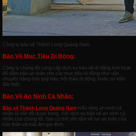
Công ty bảo vệ Thành Long Quảng Nam
Bảo Vệ Mục Tiêu Di Động:
Công ty chúng tôi cung cấp dịch vụ bảo vệ di động linh hoạt
để đảm bảo an toàn cho các mục tiêu di động như vận
chuyển hàng hóa quý báu, hội thảo di động, hoặc sự kiện
đặc biệt.
Bảo Vệ An Ninh Cá Nhân:
Bảo vệ Thành Long Quảng Nam
hiểu rằng an ninh cá
nhân là vấn đề quan trọng. Với dịch vụ bảo vệ an ninh cá
nhân của chúng tôi, bạn có thể yên tâm về sự an toàn của
bản thân và mái ấm gia đình.