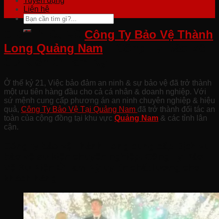
Tuyển dụng
Liên hệ
Giới Thiệu Về
Công Ty Bảo Vệ Thành
Long Quảng Nam
– Công Ty Bảo Vệ
Sự Kiện Ở Tam Kỳ
Ở thế kỷ 21, Việc bảo đảm an ninh & sự bảo vệ đã trở thành
một ưu tiên hàng đầu cho cả cá nhân & doanh nghiệp. Với
sứ mệnh cung cấp phương án an ninh chuyên nghiệp & hiệu
quả,
Công Ty Bảo Vệ Tại Quảng Nam
đã trở thành đối tác an
toàn của cộng đồng tại khu vực
Quảng Nam
& các tỉnh lân
cận.
Công ty bảo vệ Thành Long cung cấp Dịch vụ
bảo vệ sự kiện chuyên nghiệp. Công Ty Bảo
Vệ Sự Kiện Ở Tam Kỳ uy tín chất lượng cho
khách hàng