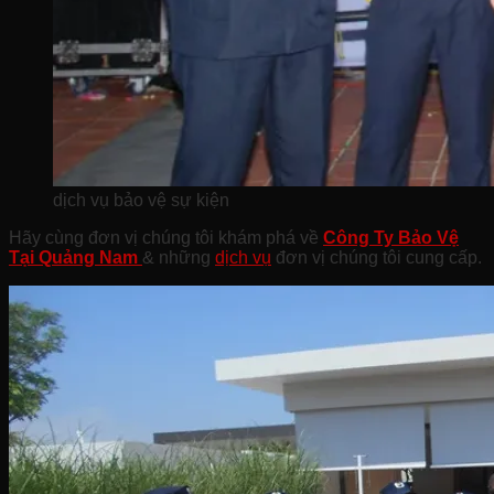
dịch vụ bảo vệ sự kiện
Hãy cùng đơn vị chúng tôi khám phá về
Công Ty Bảo Vệ
Tại Quảng
Nam
& những
dịch vụ
đơn vị chúng tôi cung cấp.