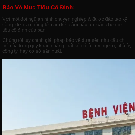
Bảo Vệ Mục Tiêu Cố Định:
Với một đội ngũ an ninh chuyên nghiệp & được đào tạo kỹ
càng, đơn vị chúng tôi cam kết đảm bảo an toàn cho mục
tiêu cố định của bạn.
Chúng tôi tùy chỉnh giải pháp bảo vệ dựa trên nhu cầu chi
tiết của từng quý khách hàng, bất kể đó là con người, nhà ở,
công ty, hay cơ sở sản xuất.