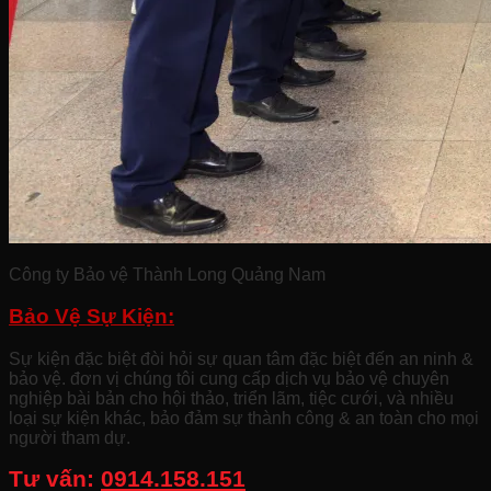
Công ty Bảo vệ Thành Long Quảng Nam
Bảo Vệ Sự Kiện:
Sự kiện đặc biệt đòi hỏi sự quan tâm đặc biệt đến an ninh &
bảo vệ. đơn vị chúng tôi cung cấp dịch vụ bảo vệ chuyên
nghiệp bài bản cho hội thảo, triển lãm, tiệc cưới, và nhiều
loại sự kiện khác, bảo đảm sự thành công & an toàn cho mọi
người tham dự.
Tư vấn:
0914.158.151