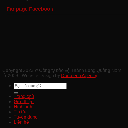
Bảo
Bảo
Chuyên
Công
Fanpage Facebook
Vệ
Vệ
Nghiệp
Trình
Sự
Khu
Tại
Xây
Kiện
Công
Quảng
Dựng
Ở
Nghiệp
Nam
Chất
Tam
Uy
Lượng
Kỳ
Tín
Ở
Ở
Quảng
Quảng
Nam
Nam
Copyright 2023 © Công ty bảo vệ Thành Long Quảng Nam
từ 2009 - Website Design by
Danatech Agency
Trang chủ
Giới thiệu
Hình ảnh
Tin tức
Tuyển dụng
Liên hệ