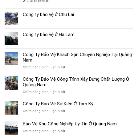
2
Comments
Công ty bảo vệ ở Chu Lai
Công ty bảo vệ ở Hà Lam
Công Ty Bảo Vệ Khách Sạn Chuyên Nghiệp Tại Quảng
Nam
ở
Chức năng bình luận bị tắt
Công
Ty
Công Ty Bảo Vệ Công Trình Xây Dựng Chất Lượng Ở
Bảo
Quảng Nam
Vệ
ở
Chức năng bình luận bị tắt
Khách
Công
Sạn
Ty
Công Ty Bảo Vệ Sự Kiện Ở Tam Kỳ
Chuyên
Bảo
Nghiệp
ở
Chức năng bình luận bị tắt
Vệ
Tại
Công
Công
Quảng
Ty
Bảo Vệ Khu Công Nghiệp Uy Tín Ở Quảng Nam
Trình
Nam
Bảo
Xây
ở
Chức năng bình luận bị tắt
Vệ
Dựng
Bảo
Sự