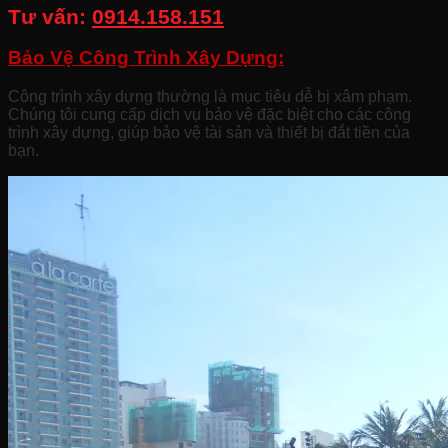
Tư vấn:
0914.158.151
Bảo Vệ Công Trình Xây Dựng:
Công trình xây dựng thường là mục tiêu dễ bị xâm phạm.
Chúng tôi cung cấp dịch vụ bảo vệ đặc biệt cho các công
trình xây dựng, giúp bảo vệ tài sản và thiết bị đắt tiền của
bạn.