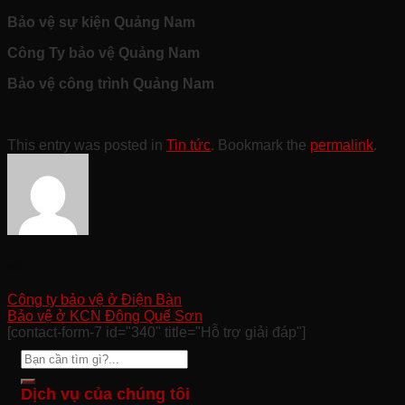
Bảo vệ sự kiện Quảng Nam
Công Ty bảo vệ Quảng Nam
Bảo vệ công trình Quảng Nam
This entry was posted in
Tin tức
. Bookmark the
permalink
.
admin
Công ty bảo vệ ở Điện Bàn
Bảo vệ ở KCN Đông Quế Sơn
[contact-form-7 id="340" title="Hỗ trợ giải đáp"]
Dịch vụ của chúng tôi