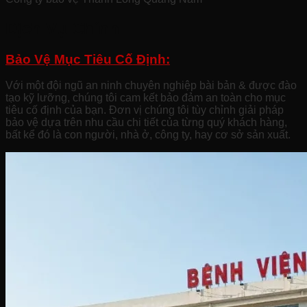
Dịch Vụ Chính
Bảo Vệ Mục Tiêu Cố Định:
Với một đội ngũ an ninh chuyên nghiệp bài bản & được đào
tạo kỹ lưỡng, chúng tôi cam kết bảo đảm an toàn cho mục
tiêu cố định của bạn. Đơn vị chúng tôi tùy chỉnh giải pháp
bảo vệ dựa trên nhu cầu chi tiết của từng quý khách hàng,
bất kể đó là con người, nhà ở, công ty, hay cơ sở sản xuất.