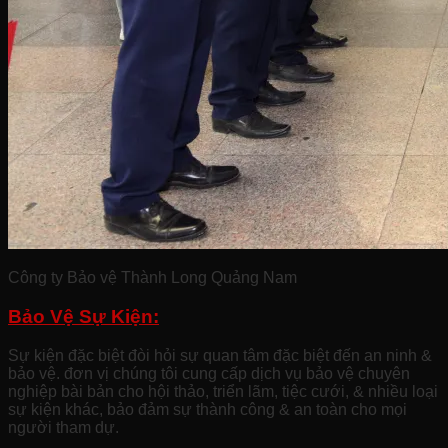
Công ty Bảo vệ Thành Long Quảng Nam
Bảo Vệ Sự Kiện:
Sự kiện đặc biệt đòi hỏi sự quan tâm đặc biệt đến an ninh &
bảo vệ. đơn vị chúng tôi cung cấp dịch vụ bảo vệ chuyên
nghiệp bài bản cho hội thảo, triển lãm, tiệc cưới, & nhiều loại
sự kiện khác, bảo đảm sự thành công & an toàn cho mọi
người tham dự.