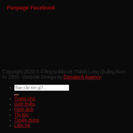
Bảo
Bảo
Chuyên
Công
Fanpage Facebook
Vệ
Vệ
Nghiệp
Trình
Sự
Khu
Tại
Xây
Kiện
Công
Quảng
Dựng
Ở
Nghiệp
Nam
Chất
Tam
Uy
Lượng
Kỳ
Tín
Ở
Ở
Quảng
Quảng
Nam
Nam
Copyright 2023 © Công ty bảo vệ Thành Long Quảng Nam
từ 2009 - Website Design by
Danatech Agency
Trang chủ
Giới thiệu
Hình ảnh
Tin tức
Tuyển dụng
Liên hệ