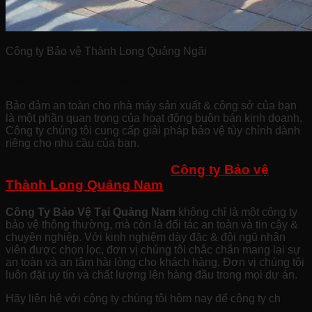
Công ty Bảo vệ Thành Long Quảng Ngãi
Bảo Vệ Nhà Máy Văn Phòng:
Bảo đảm an toàn cho nhà máy sản xuất & công sở của bạn
là một phần quan trọng của hoạt động buôn bán kinh doanh.
Công ty chúng tôi cung cấp giải pháp bảo vệ tùy chỉnh dành
riêng cho nhu cầu của bạn.
Tại Sao Chọn chúng tôi –
Công ty Bảo vệ
Thành Long Quảng Nam
?
Công Ty Bảo Vệ Tại Quảng Nam
không chỉ là một công ty
bảo vệ thông thường, mà còn là đối tác an toàn và tin cậy &
chuyên nghiệp. Với kinh nghiệm dày đặc & đội ngũ nhân
viên được chọn lọc, đơn vị chúng tôi chắc chắn mang lại sự
an toàn và an tâm hài lòng cho khách hàng. Đơn vị chúng tôi
luôn đặt uy tín và chất lượng lên hàng đầu trong mọi dự án.
Hãy liên hệ với công ty chúng tôi hôm nay để công ty ch