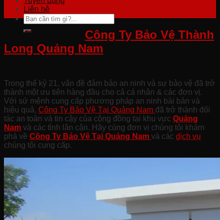
Tuyển dụng
Liên hệ
Giới Thiệu Về
Công Ty Bảo Vệ Thành
Long Quảng Nam
– Đối Tác An Toàn
Cho An Ninh Và Bảo Vệ
Trong thế kỷ 21, vấn đề đảm bảo an ninh và sự bảo vệ đã trở
thành một ưu tiên hàng đầu cho cả cá nhân & các đơn vị.
Với sứ mệnh cung cấp phương pháp an ninh bài bản và
hiệu quả,
Công Ty Bảo Vệ Tại Quảng Nam
đã trở thành đối
tác an toàn và tin cậy của cộng đồng tại khu vực
Quảng
Nam
và các tỉnh lân cận. Hãy cùng đơn vị chúng tôi khám
phá về
Công Ty Bảo Vệ Tại Quảng
Nam
và các
dịch vụ
chúng tôi cung cấp.