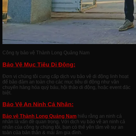
Công ty bảo vệ Thành Long Quảng Nam
Bảo Vệ Mục Tiêu Di Động:
Đơn vị chúng tôi cung cấp dịch vụ bảo vệ di động linh hoạt
để bảo đảm an toàn cho các mục tiêu di động như vận
chuyển hàng hóa quý báu, hội thảo di động, hoặc event đặc
biệt.
Bảo Vệ An Ninh Cá Nhân:
Bảo vệ Thành Long Quảng Nam
hiểu rằng an ninh cá
nhân là vấn đề quan trọng. Với dịch vụ bảo vệ an ninh cá
nhân của công ty chúng tôi, bạn có thể yên tâm về sự an
toàn của bản thân & mái ấm gia đình.