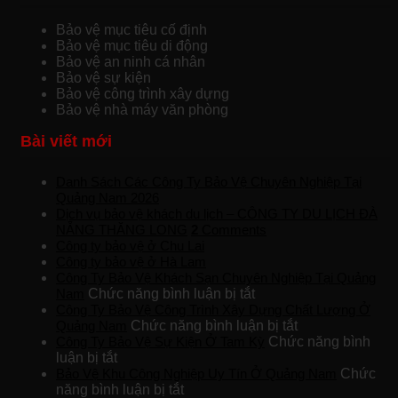
Bảo vệ mục tiêu cố định
Bảo vệ mục tiêu di động
Bảo vệ an ninh cá nhân
Bảo vệ sự kiện
Bảo vệ công trình xây dựng
Bảo vệ nhà máy văn phòng
Bài viết mới
Danh Sách Các Công Ty Bảo Vệ Chuyên Nghiệp Tại
Quảng Nam 2026
Dịch vụ bảo vệ khách du lịch – CÔNG TY DU LỊCH ĐÀ
NẴNG THĂNG LONG
2
Comments
Công ty bảo vệ ở Chu Lai
Công ty bảo vệ ở Hà Lam
Công Ty Bảo Vệ Khách Sạn Chuyên Nghiệp Tại Quảng
ở
Nam
Chức năng bình luận bị tắt
Công
Công Ty Bảo Vệ Công Trình Xây Dựng Chất Lượng Ở
Ty
ở
Quảng Nam
Chức năng bình luận bị tắt
Bảo
Công
Công Ty Bảo Vệ Sự Kiện Ở Tam Kỳ
Chức năng bình
ở
Vệ
Ty
luận bị tắt
Công
Khách
Bảo
Bảo Vệ Khu Công Nghiệp Uy Tín Ở Quảng Nam
Chức
Ty
ở
Sạn
Vệ
năng bình luận bị tắt