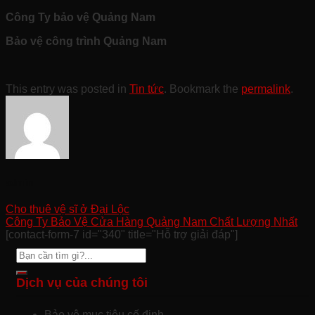
Công Ty bảo vệ Quảng Nam
Bảo vệ công trình Quảng Nam
This entry was posted in
Tin tức
. Bookmark the
permalink
.
admin
Cho thuê vệ sĩ ở Đại Lộc
Công Ty Bảo Vệ Cửa Hàng Quảng Nam Chất Lượng Nhất
[contact-form-7 id="340" title="Hỗ trợ giải đáp"]
Dịch vụ của chúng tôi
Bảo vệ mục tiêu cố định