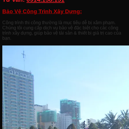
Bảo Vệ Công Trình Xây Dựng:
Công trình thi công thường là mục tiêu dễ bị xâm phạm.
Chúng tôi cung cấp dịch vụ bảo vệ đặc biệt cho các công
trình xây dựng, giúp bảo vệ tài sản & thiết bị giá trị cao của
bạn.