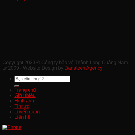
Sự
Khu
Tại
Xây
Kiện
Công
Quảng
Dựng
Ở
Nghiệp
Nam
Chất
Tam
Uy
Lượng
Kỳ
Tín
Ở
Ở
Quảng
Quảng
Nam
Nam
Copyright 2023 © Công ty bảo vệ Thành Long Quảng Nam
từ 2009 - Website Design by
Danatech Agency
Trang chủ
Giới thiệu
Hình ảnh
Tin tức
Tuyển dụng
Liên hệ