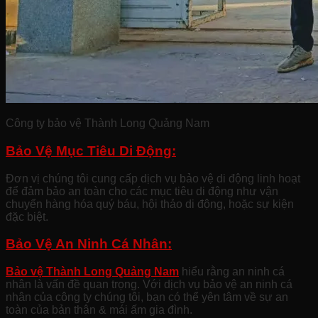
Công ty bảo vệ Thành Long Quảng Nam
Bảo Vệ Mục Tiêu Di Động:
Đơn vị chúng tôi cung cấp dịch vụ bảo vệ di động linh hoạt
để đảm bảo an toàn cho các mục tiêu di động như vận
chuyển hàng hóa quý báu, hội thảo di động, hoặc sự kiện
đặc biệt.
Bảo Vệ An Ninh Cá Nhân:
Bảo vệ Thành Long Quảng Nam
hiểu rằng an ninh cá
nhân là vấn đề quan trọng. Với dịch vụ bảo vệ an ninh cá
nhân của công ty chúng tôi, bạn có thể yên tâm về sự an
toàn của bản thân & mái ấm gia đình.