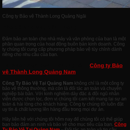
Công ty Bảo vệ Thành Long Quảng Ngãi
Bảo Vệ Nhà Máy Văn Phòng:
Đảm bảo an toàn cho nhà máy và văn phòng của bạn là một
phần quan trọng của hoạt động buôn bán kinh doanh. Công
ty chúng tôi cung cấp phương pháp bảo vệ tùy chỉnh dành
riêng cho nhu cầu của bạn.
Tại Sao Chọn đơn vị chúng tôi –
Công ty Bảo
vệ Thành Long Quảng Nam
?
Công Ty Bảo Vệ Tại Quảng Nam
không chỉ là một công ty
bảo vệ thông thường, mà còn là đối tác an toàn và chuyên
nghiệp bài bản. Với kinh nghiệm dày đặc & đội ngũ nhân
viên được chọn lọc, đơn vị chúng tôi cam kết mang lại sự an
toàn & hài lòng cho khách hàng. Công ty chúng tôi luôn đặt
uy tín & chất lượng lên hàng đầu trong mọi dự án.
Hãy liên hệ với chúng tôi hôm nay để chúng tôi có thể giúp
bạn bảo đảm an ninh và bảo vệ cho mục tiêu của bạn.
Công
Ty Bảo Vệ Tại Quảng Nam
– Đối tác an toàn và tin cậy