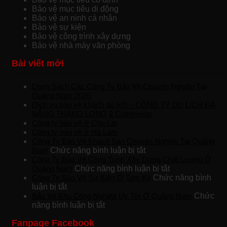
Bảo vệ mục tiêu di động
Bảo vệ an ninh cá nhân
Bảo vệ sự kiện
Bảo vệ công trình xây dựng
Bảo vệ nhà máy văn phòng
Bài viết mới
Danh Sách Các Công Ty Bảo Vệ Chuyên Nghiệp Tại
Quảng Nam 2026
Dịch vụ bảo vệ khách du lịch – CÔNG TY DU LỊCH ĐÀ
NẴNG THĂNG LONG
2
Comments
Công ty bảo vệ ở Chu Lai
Công ty bảo vệ ở Hà Lam
Công Ty Bảo Vệ Khách Sạn Chuyên Nghiệp Tại Quảng
ở
Nam
Chức năng bình luận bị tắt
Công
Công Ty Bảo Vệ Công Trình Xây Dựng Chất Lượng Ở
Ty
ở
Quảng Nam
Chức năng bình luận bị tắt
Bảo
Công
Công Ty Bảo Vệ Sự Kiện Ở Tam Kỳ
Chức năng bình
ở
Vệ
Ty
luận bị tắt
Công
Khách
Bảo
Bảo Vệ Khu Công Nghiệp Uy Tín Ở Quảng Nam
Chức
Ty
ở
Sạn
Vệ
năng bình luận bị tắt
Bảo
Bảo
Chuyên
Công
Fanpage Facebook
Vệ
Vệ
Nghiệp
Trình