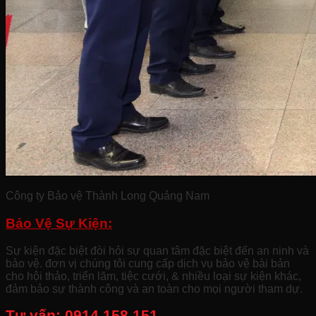
Công ty Bảo vệ Thành Long Quảng Nam
Bảo Vệ Sự Kiện:
Sự kiện đặc biệt đòi hỏi sự quan tâm đặc biệt đến an ninh và
bảo vệ. đơn vị chúng tôi cung cấp dịch vụ bảo vệ bài bản
cho hội thảo, triển lãm, tiệc cưới, & nhiều loại sự kiện khác,
đảm bảo sự thành công và an toàn cho mọi người tham dự.
Tư vấn:
0914.158.151