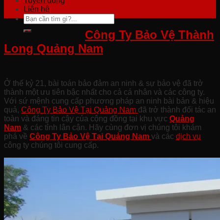
Tuyển dụng
Liên hệ
Giới Thiệu Về
Công Ty Bảo Vệ Thành
Long Quảng Nam
– Đối Tác An Toàn
Và Tin Cậy Cho An Ninh Và Bảo Vệ
Ở thế kỷ 21, bài toán bảo đảm an ninh & sự bảo vệ đã trở
thành một ưu tiên bậc nhất cho cả cá nhân và các công ty.
Với sứ mệnh cung cấp phương pháp an ninh bài bản & hiệu
quả,
Công Ty Bảo Vệ Tại Quảng Nam
đã trở thành đối tác an
toàn và đáng tin cậy của cộng đồng tại khu vực
Quảng
Nam
& các tỉnh lân cận. Hãy cùng đơn vị chúng tôi khám
phá về
Công Ty Bảo Vệ Tại Quảng
Nam
và các
dịch vụ
công ty chúng tôi cung cấp.