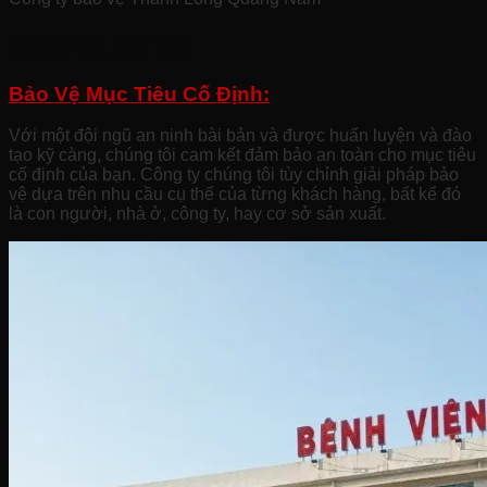
Dịch Vụ Chính
Bảo Vệ Mục Tiêu Cố Định:
Với một đội ngũ an ninh bài bản và được huấn luyện và đào
tạo kỹ càng, chúng tôi cam kết đảm bảo an toàn cho mục tiêu
cố định của bạn. Công ty chúng tôi tùy chỉnh giải pháp bảo
vệ dựa trên nhu cầu cụ thể của từng khách hàng, bất kể đó
là con người, nhà ở, công ty, hay cơ sở sản xuất.