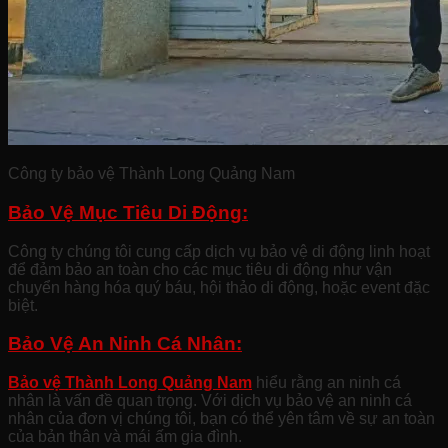
Công ty bảo vệ Thành Long Quảng Nam
Bảo Vệ Mục Tiêu Di Động:
Công ty chúng tôi cung cấp dịch vụ bảo vệ di động linh hoạt
để đảm bảo an toàn cho các mục tiêu di động như vận
chuyển hàng hóa quý báu, hội thảo di động, hoặc event đặc
biệt.
Bảo Vệ An Ninh Cá Nhân:
Bảo vệ Thành Long Quảng Nam
hiểu rằng an ninh cá
nhân là vấn đề quan trọng. Với dịch vụ bảo vệ an ninh cá
nhân của đơn vị chúng tôi, bạn có thể yên tâm về sự an toàn
của bản thân và mái ấm gia đình.