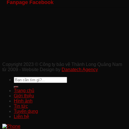
Fanpage Facebook
Vệ
Vệ
Nghiệp
Trình
Sự
Khu
Tại
Xây
Kiện
Công
Quảng
Dựng
Ở
Nghiệp
Nam
Chất
Tam
Uy
Lượng
Kỳ
Tín
Ở
Ở
Quảng
Quảng
Nam
Nam
Copyright 2023 © Công ty bảo vệ Thành Long Quảng Nam
từ 2009 - Website Design by
Danatech Agency
Trang chủ
Giới thiệu
Hình ảnh
Tin tức
Tuyển dụng
Liên hệ