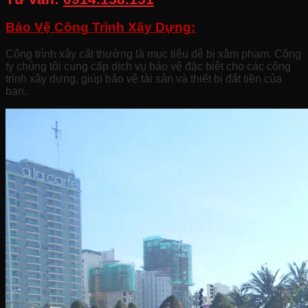
Bảo Vệ Công Trình Xây Dựng:
Công trình xây cất thường là mục tiêu dễ bị xâm phạm. Công
ty chúng tôi cung cấp dịch vụ bảo vệ đặc biệt cho các công
trình xây dựng, giúp bảo vệ tài sản và thiết bị đắt tiền của
bạn.