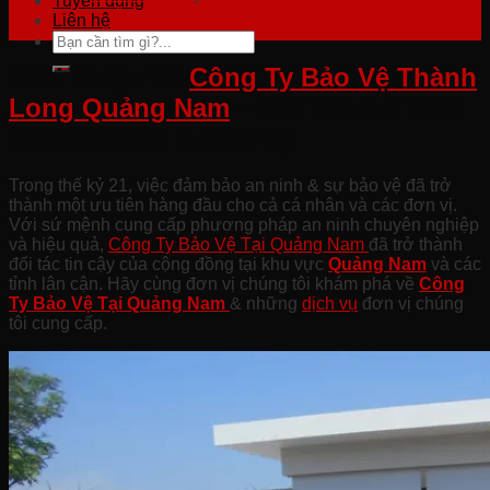
Tuyển dụng
Liên hệ
Giới Thiệu Về
Công Ty Bảo Vệ Thành
Long Quảng Nam
– Đối Tác An Toàn
Cho An Ninh & Bảo Vệ
Trong thế kỷ 21, việc đảm bảo an ninh & sự bảo vệ đã trở
thành một ưu tiên hàng đầu cho cả cá nhân và các đơn vị.
Với sứ mệnh cung cấp phương pháp an ninh chuyên nghiệp
và hiệu quả,
Công Ty Bảo Vệ Tại Quảng Nam
đã trở thành
đối tác tin cậy của cộng đồng tại khu vực
Quảng Nam
và các
tỉnh lân cận. Hãy cùng đơn vị chúng tôi khám phá về
Công
Ty Bảo Vệ Tại Quảng
Nam
& những
dịch vụ
đơn vị chúng
tôi cung cấp.