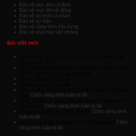
Bảo vệ mục tiêu cố định
Bảo vệ mục tiêu di động
Bảo vệ an ninh cá nhân
Bảo vệ sự kiện
Bảo vệ công trình xây dựng
Bảo vệ nhà máy văn phòng
Bài viết mới
Danh Sách Các Công Ty Bảo Vệ Chuyên Nghiệp Tại
Quảng Nam 2026
Dịch vụ bảo vệ khách du lịch – CÔNG TY DU LỊCH ĐÀ
NẴNG THĂNG LONG
2
Comments
Công ty bảo vệ ở Chu Lai
Công ty bảo vệ ở Hà Lam
Công Ty Bảo Vệ Khách Sạn Chuyên Nghiệp Tại Quảng
ở
Nam
Chức năng bình luận bị tắt
Công
Công Ty Bảo Vệ Công Trình Xây Dựng Chất Lượng Ở
Ty
ở
Quảng Nam
Chức năng bình luận bị tắt
Bảo
Công
Công Ty Bảo Vệ Sự Kiện Ở Tam Kỳ
Chức năng bình
ở
Vệ
Ty
luận bị tắt
Công
Khách
Bảo
Bảo Vệ Khu Công Nghiệp Uy Tín Ở Quảng Nam
Chức
Ty
ở
Sạn
Vệ
năng bình luận bị tắt
Bảo
Bảo
Chuyên
Công