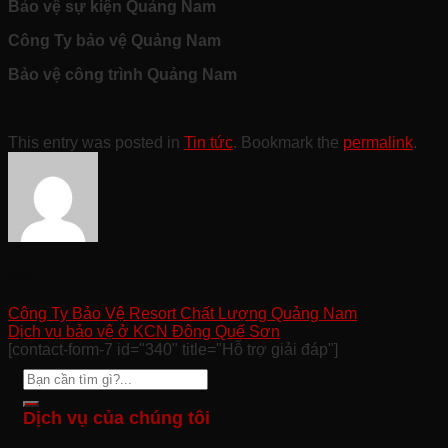
Bảo vệ sự kiện Quảng Nam
Công Ty bảo vệ Quảng Nam
Bảo vệ công trình Quảng Nam
This entry was posted in
Tin tức
. Bookmark the
permalink
.
admin
Công Ty Bảo Vệ Resort Chất Lượng Quảng Nam
Dịch vụ bảo vệ ở KCN Đông Quế Sơn
[contact-form-7 id="340" title="Hỗ trợ giải đáp"]
Dịch vụ của chúng tôi