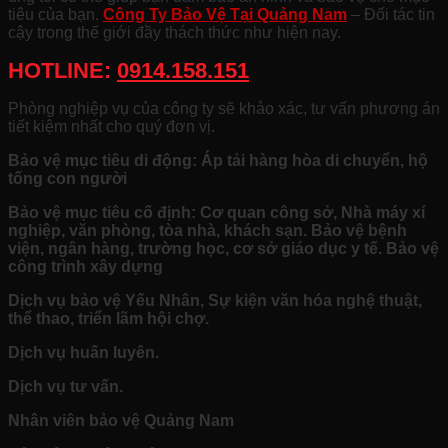
tiêu của bạn.
Công Ty Bảo Vệ Tại Quảng Nam
– Đối tác tin
cậy trong thế giới đầy thách thức như hiện nay.
HOTLINE:
0914.158.151
Phòng nghiệp vụ của công ty sẽ khảo xác, tư vấn phương án
tiết kiệm nhất cho quý đơn vị.
Bảo vệ mục tiêu di động: Áp tải hàng hòa di chuyển, hộ
tống con người
Bảo vệ mục tiêu cố định: Cơ quan công sở, Nhà máy xí
nghiệp, văn phòng, tòa nhà, khách sạn. Bảo vệ bệnh
viện, ngân hàng, trường học, cơ sở giáo dục y tế. Bảo vệ
công trình xây dựng
Dịch vụ bảo vệ Yếu Nhân, Sự kiện văn hóa nghệ thuật,
thể thao, triển lãm hội chợ.
Dịch vụ huấn luyên.
Dịch vụ tư vấn.
Nhân viên bảo vệ Quảng Nam