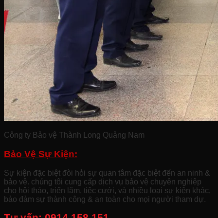
Công ty Bảo vệ Thành Long Quảng Nam
Bảo Vệ Sự Kiện:
Sự kiện đặc biệt đòi hỏi sự quan tâm đặc biệt đến an ninh &
bảo vệ. chúng tôi cung cấp dịch vụ bảo vệ chuyên nghiệp
cho hội thảo, triển lãm, tiệc cưới, và nhiều loại sự kiện khác,
bảo đảm sự thành công & an toàn cho mọi người tham dự.
Tư vấn:
0914.158.151