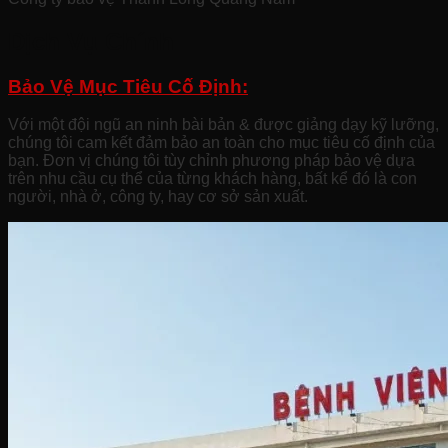
Dịch Vụ Chính
Bảo Vệ Mục Tiêu Cố Định:
Với một đội ngũ an ninh bài bản & được giảng dạy kỹ lưỡng,
chúng tôi cam kết đảm bảo an toàn cho mục tiêu cố định của
bạn. Đơn vị chúng tôi tùy chỉnh phương pháp bảo vệ dựa
trên nhu cầu cụ thể của từng khách hàng, bất kể đó là con
người, nhà ở, công ty, hay cơ sở sản xuất.