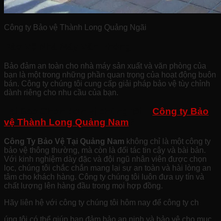
Công ty Bảo vệ Thành Long Quảng Ngãi
Bảo Vệ Nhà Máy Văn Phòng:
Bảo đảm an toàn cho nhà máy sản xuất và văn phòng của
bạn là một trong những phần quan trọng của hoạt động buôn
bán. Công ty chúng tôi cung cấp giải pháp bảo vệ tùy chỉnh
dành riêng cho nhu cầu của bạn.
Tại Sao Chọn đơn vị chúng tôi –
Công ty Bảo
vệ Thành Long Quảng Nam
?
Công Ty Bảo Vệ Tại Quảng Nam
không chỉ là một công ty
bảo vệ thông thường, mà còn là đối tác tin cậy và bài bản.
Với kinh nghiệm dày đặc và đội ngũ nhân viên được chọn
lọc, chúng tôi chắc chắn mang lại sự an toàn và hài lòng an
tâm cho khách hàng. Công ty chúng tôi luôn đưa uy tín và
chất lượng lên hàng đầu trong mọi hợp đồng.
Hãy liên hệ với công ty chúng tôi hôm nay để công ty ch
úng tôi có thể giúp bạn đảm bảo an ninh và bảo vệ cho mục