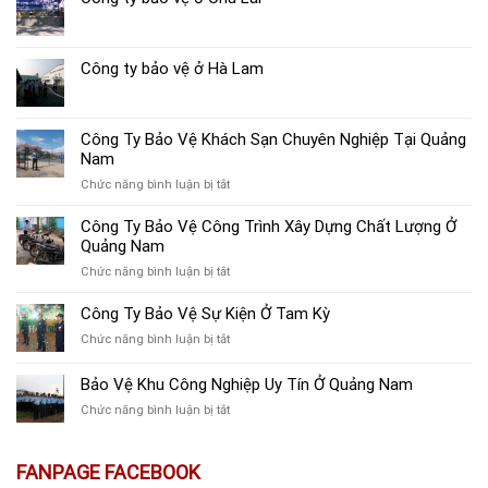
Công ty bảo vệ ở Hà Lam
Công Ty Bảo Vệ Khách Sạn Chuyên Nghiệp Tại Quảng
Nam
ở
Chức năng bình luận bị tắt
Công
Ty
Công Ty Bảo Vệ Công Trình Xây Dựng Chất Lượng Ở
Bảo
Quảng Nam
Vệ
ở
Chức năng bình luận bị tắt
Khách
Công
Sạn
Ty
Công Ty Bảo Vệ Sự Kiện Ở Tam Kỳ
Chuyên
Bảo
Nghiệp
ở
Chức năng bình luận bị tắt
Vệ
Tại
Công
Công
Quảng
Ty
Bảo Vệ Khu Công Nghiệp Uy Tín Ở Quảng Nam
Trình
Nam
Bảo
Xây
ở
Chức năng bình luận bị tắt
Vệ
Dựng
Bảo
Sự
Chất
Vệ
Kiện
Lượng
Khu
FANPAGE FACEBOOK
Ở
Ở
Công
Tam