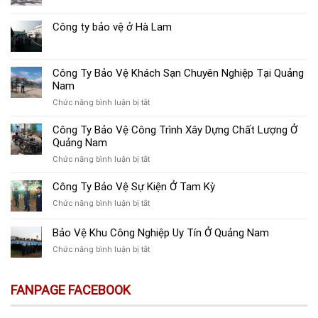
Công ty bảo vệ ở Hà Lam
Công Ty Bảo Vệ Khách Sạn Chuyên Nghiệp Tại Quảng
Nam
ở
Chức năng bình luận bị tắt
Công
Ty
Công Ty Bảo Vệ Công Trình Xây Dựng Chất Lượng Ở
Bảo
Quảng Nam
Vệ
ở
Chức năng bình luận bị tắt
Khách
Công
Sạn
Ty
Công Ty Bảo Vệ Sự Kiện Ở Tam Kỳ
Chuyên
Bảo
Nghiệp
ở
Chức năng bình luận bị tắt
Vệ
Tại
Công
Công
Quảng
Ty
Bảo Vệ Khu Công Nghiệp Uy Tín Ở Quảng Nam
Trình
Nam
Bảo
Xây
ở
Chức năng bình luận bị tắt
Vệ
Dựng
Bảo
Sự
Chất
Vệ
Kiện
Lượng
Khu
FANPAGE FACEBOOK
Ở
Ở
Công
Tam
Quảng
Nghiệp
Kỳ
Nam