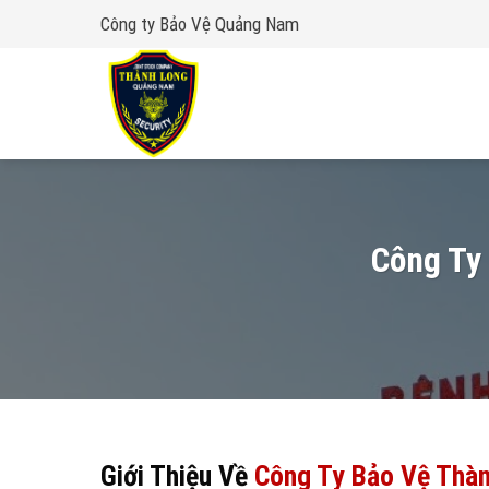
Skip
Công ty Bảo Vệ Quảng Nam
to
content
Công Ty
Giới Thiệu Về
Công Ty Bảo Vệ Thà