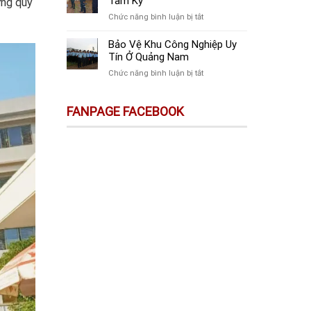
Tam Kỳ
ừng quý
Tại
Vệ
Quảng
ở
Chức năng bình luận bị tắt
Công
Nam
Công
Trình
Ty
Bảo Vệ Khu Công Nghiệp Uy
Xây
Bảo
Tín Ở Quảng Nam
Dựng
Vệ
Chất
ở
Chức năng bình luận bị tắt
Sự
Lượng
Bảo
Kiện
Ở
Vệ
Ở
FANPAGE FACEBOOK
Quảng
Khu
Tam
Nam
Công
Kỳ
Nghiệp
Uy
Tín
Ở
Quảng
Nam