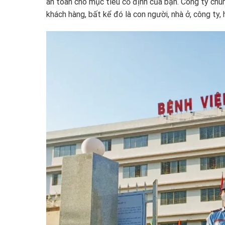
an toàn cho mục tiêu cố định của bạn. Công ty chún
khách hàng, bất kể đó là con người, nhà ở, công ty,