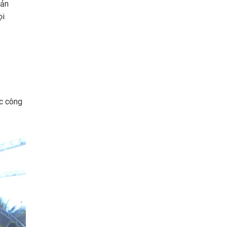
bản
ọi
ác công