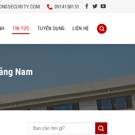
NGSECURITY.COM
0914158151
NH
TIN TỨC
TUYỂN DỤNG
LIÊN HỆ
uảng Nam