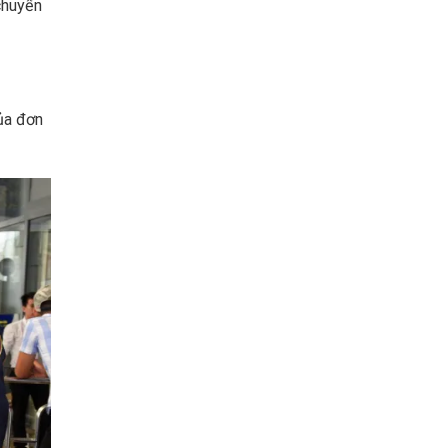
chuyển
của đơn