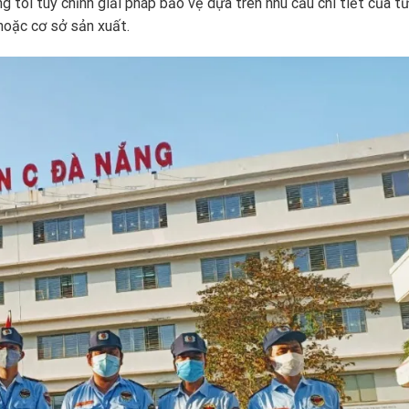
g tôi tùy chỉnh giải pháp bảo vệ dựa trên nhu cầu chi tiết của t
 hoặc cơ sở sản xuất.