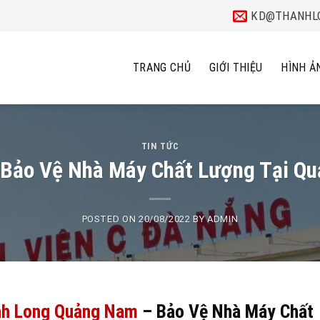
KD@THANHLO
TRANG CHỦ
GIỚI THIỆU
HÌNH Ả
TIN TỨC
 Bảo Vệ Nhà Máy Chất Lượng Tại Q
POSTED ON
20/08/2022
BY
ADMIN
nh Long Quảng Nam
– Bảo Vệ Nhà Máy Chất