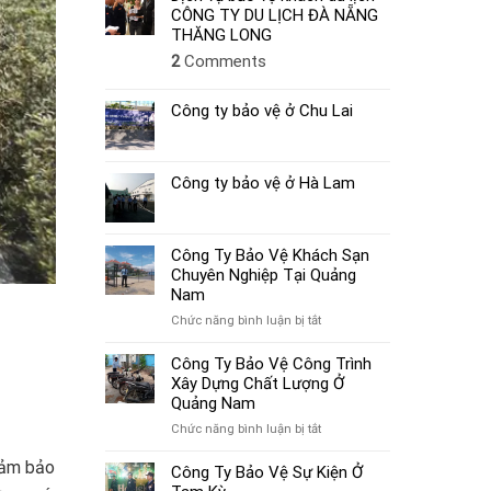
CÔNG TY DU LỊCH ĐÀ NẴNG
THĂNG LONG
2
Comments
Công ty bảo vệ ở Chu Lai
Công ty bảo vệ ở Hà Lam
Công Ty Bảo Vệ Khách Sạn
Chuyên Nghiệp Tại Quảng
Nam
ở
Chức năng bình luận bị tắt
Công
Ty
Công Ty Bảo Vệ Công Trình
Bảo
Xây Dựng Chất Lượng Ở
Vệ
Quảng Nam
Khách
ở
Chức năng bình luận bị tắt
Sạn
Công
Chuyên
đảm bảo
Ty
Công Ty Bảo Vệ Sự Kiện Ở
Nghiệp
Bảo