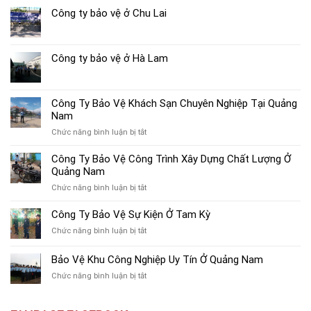
Công ty bảo vệ ở Chu Lai
Công ty bảo vệ ở Hà Lam
Công Ty Bảo Vệ Khách Sạn Chuyên Nghiệp Tại Quảng
Nam
ở
Chức năng bình luận bị tắt
Công
Ty
Công Ty Bảo Vệ Công Trình Xây Dựng Chất Lượng Ở
Bảo
Quảng Nam
Vệ
ở
Chức năng bình luận bị tắt
Khách
Công
Sạn
Ty
Công Ty Bảo Vệ Sự Kiện Ở Tam Kỳ
Chuyên
Bảo
Nghiệp
ở
Chức năng bình luận bị tắt
Vệ
Tại
Công
Công
Quảng
Ty
Bảo Vệ Khu Công Nghiệp Uy Tín Ở Quảng Nam
Trình
Nam
Bảo
Xây
ở
Chức năng bình luận bị tắt
Vệ
Dựng
Bảo
Sự
Chất
Vệ
Kiện
Lượng
Khu