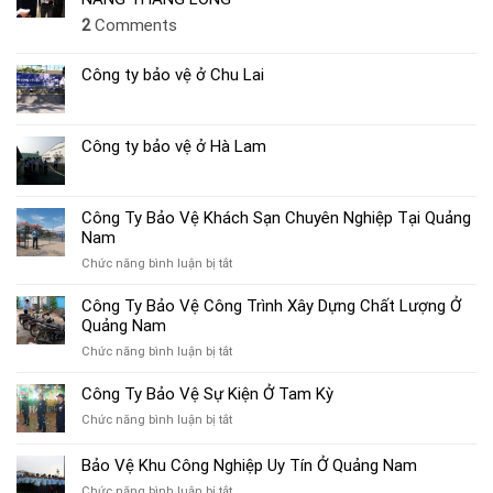
2
Comments
Công ty bảo vệ ở Chu Lai
Công ty bảo vệ ở Hà Lam
Công Ty Bảo Vệ Khách Sạn Chuyên Nghiệp Tại Quảng
Nam
ở
Chức năng bình luận bị tắt
Công
Ty
Công Ty Bảo Vệ Công Trình Xây Dựng Chất Lượng Ở
Bảo
Quảng Nam
Vệ
ở
Chức năng bình luận bị tắt
Khách
Công
Sạn
Ty
Công Ty Bảo Vệ Sự Kiện Ở Tam Kỳ
Chuyên
Bảo
Nghiệp
ở
Chức năng bình luận bị tắt
Vệ
Tại
Công
Công
Quảng
Ty
Bảo Vệ Khu Công Nghiệp Uy Tín Ở Quảng Nam
Trình
Nam
Bảo
Xây
ở
Chức năng bình luận bị tắt