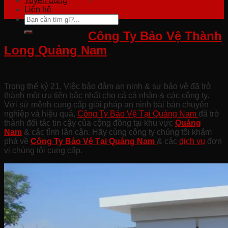
Tuyển dụng
Liên hệ
Giới Thiệu Về
Công Ty Bảo Vệ Thành
Long Quảng Nam
– Đối Tác An Toàn
Cho An Ninh & Bảo Vệ
Trong thế kỷ 21, Việc bảo đảm an ninh & sự bảo vệ đã trở
thành một ưu tiên bậc nhất cho cả cá nhân & các công ty.
Với sứ mệnh cung cấp giải pháp an ninh bài bản chuyên
nghiệp và hiệu quả,
Công Ty Bảo Vệ Tại Quảng Nam
đã trở
thành đối tác tin cậy của cộng đồng tại khu vực
Quảng
Nam
& các tỉnh lân cận. Hãy cùng công ty chúng tôi khám
phá về
Công Ty Bảo Vệ Tại Quảng
Nam
& các
dịch vụ
đơn
vị chúng tôi cung cấp.