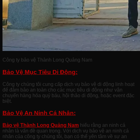
Công ty bảo vệ Thành Long Quảng Nam
Bảo Vệ Mục Tiêu Di Động:
Công ty chúng tôi cung cấp dịch vụ bảo vệ di động linh hoạt
để đảm bảo an toàn cho các mục tiêu di động như vận
chuyển hàng hóa quý báu, hội thảo di động, hoặc event đặc
biệt.
Bảo Vệ An Ninh Cá Nhân:
Bảo vệ Thành Long Quảng Nam
hiểu rằng an ninh cá
nhân là vấn đề quan trọng. Với dịch vụ bảo vệ an ninh cá
nhân của công ty chúng tôi, bạn có thể yên tâm về sự an