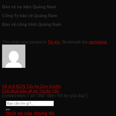
Bảo vệ sự kiện Quảng Nam
Công Ty bảo vệ Quảng Nam
Bảo vệ công trình Quảng Nam
This entry was posted in
Tin tức
. Bookmark the
permalink
.
admin
Vệ sĩ ở KCN Tây An Duy Xuyên
Cho thuê bảo vệ tại Thuận Yên
[contact-form-7 id="340" title="Hỗ trợ giải đáp"]
Dịch vụ của chúng tôi