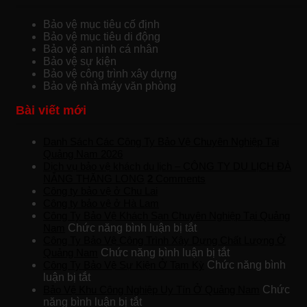
Bảo vệ mục tiêu cố định
Bảo vệ mục tiêu di động
Bảo vệ an ninh cá nhân
Bảo vệ sự kiện
Bảo vệ công trình xây dựng
Bảo vệ nhà máy văn phòng
Bài viết mới
Danh Sách Các Công Ty Bảo Vệ Chuyên Nghiệp Tại
Quảng Nam 2026
Dịch vụ bảo vệ khách du lịch – CÔNG TY DU LỊCH ĐÀ
NẴNG THĂNG LONG
2
Comments
Công ty bảo vệ ở Chu Lai
Công ty bảo vệ ở Hà Lam
Công Ty Bảo Vệ Khách Sạn Chuyên Nghiệp Tại Quảng
ở
Nam
Chức năng bình luận bị tắt
Công
Công Ty Bảo Vệ Công Trình Xây Dựng Chất Lượng Ở
Ty
ở
Quảng Nam
Chức năng bình luận bị tắt
Bảo
Công
Công Ty Bảo Vệ Sự Kiện Ở Tam Kỳ
Chức năng bình
ở
Vệ
Ty
luận bị tắt
Công
Khách
Bảo
Bảo Vệ Khu Công Nghiệp Uy Tín Ở Quảng Nam
Chức
Ty
ở
Sạn
Vệ
năng bình luận bị tắt