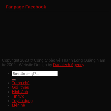
Bảo
Bảo
Chuyên
Công
Fanpage Facebook
Vệ
Vệ
Nghiệp
Trình
Sự
Khu
Tại
Xây
Kiện
Công
Quảng
Dựng
Ở
Nghiệp
Nam
Chất
Tam
Uy
Lượng
Kỳ
Tín
Ở
Ở
Quảng
Quảng
Nam
Nam
Copyright 2023 © Công ty bảo vệ Thành Long Quảng Nam
từ 2009 - Website Design by
Danatech Agency
Trang chủ
Giới thiệu
Hình ảnh
Tin tức
Tuyển dụng
Liên hệ