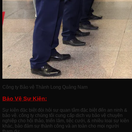
Công ty Bảo vệ Thành Long Quảng Nam
Bảo Vệ Sự Kiện:
Sự kiện đặc biệt đòi hỏi sự quan tâm đặc biệt đến an ninh &
bảo vệ. công ty chúng tôi cung cấp dịch vụ bảo vệ chuyên
nghiệp cho hội thảo, triển lãm, tiệc cưới, & nhiều loại sự kiện
khác, bảo đảm sự thành công và an toàn cho mọi người
tham dự.