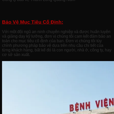
Dịch Vụ Chính
Bảo Vệ Mục Tiêu Cố Định:
Với một đội ngũ an ninh chuyên nghiệp và được huấn luyện
và giảng dạy kỹ lưỡng, đơn vị chúng tôi cam kết đảm bảo an
toàn cho mục tiêu cố định của bạn. Đơn vị chúng tôi tùy
chỉnh phương pháp bảo vệ dựa trên nhu cầu chi tiết của
từng khách hàng, bất kể đó là con người, nhà ở, công ty, hay
cơ sở sản xuất.