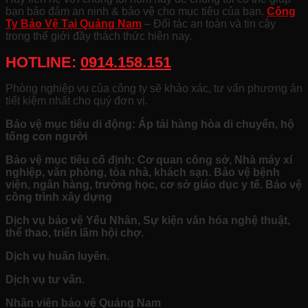
bạn bảo đảm an ninh & bảo vệ cho mục tiêu của bạn.
Công
Ty Bảo Vệ Tại Quảng Nam
– Đối tác an toàn và tin cậy
trong thế giới đầy thách thức hiện nay.
HOTLINE:
0914.158.151
Phòng nghiệp vụ của công ty sẽ khảo xác, tư vấn phương án
tiết kiệm nhất cho quý đơn vị.
Bảo vệ mục tiêu di động: Áp tải hàng hòa di chuyển, hộ
tống con người
Bảo vệ mục tiêu cố định: Cơ quan công sở, Nhà máy xí
nghiệp, văn phòng, tòa nhà, khách sạn. Bảo vệ bệnh
viện, ngân hàng, trường học, cơ sở giáo dục y tế. Bảo vệ
công trình xây dựng
Dịch vụ bảo vệ Yếu Nhân, Sự kiện văn hóa nghệ thuật,
thể thao, triển lãm hội chợ.
Dịch vụ huấn luyên.
Dịch vụ tư vấn.
Nhân viên bảo vệ Quảng Nam