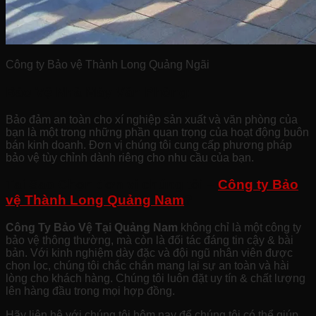
Công ty Bảo vệ Thành Long Quảng Ngãi
Bảo Vệ Nhà Máy Văn Phòng:
Bảo đảm an toàn cho xí nghiệp sản xuất và văn phòng của
bạn là một trong những phần quan trọng của hoạt động buôn
bán kinh doanh. Đơn vị chúng tôi cung cấp phương pháp
bảo vệ tùy chỉnh dành riêng cho nhu cầu của bạn.
Tại Sao Chọn đơn vị chúng tôi –
Công ty Bảo
vệ Thành Long Quảng Nam
?
Công Ty Bảo Vệ Tại Quảng Nam
không chỉ là một công ty
bảo vệ thông thường, mà còn là đối tác đáng tin cậy & bài
bản. Với kinh nghiệm dày đặc và đội ngũ nhân viên được
chọn lọc, chúng tôi chắc chắn mang lại sự an toàn và hài
lòng cho khách hàng. Chúng tôi luôn đặt uy tín & chất lượng
lên hàng đầu trong mọi hợp đồng.
Hãy liên hệ với chúng tôi hôm nay để chúng tôi có thể giúp