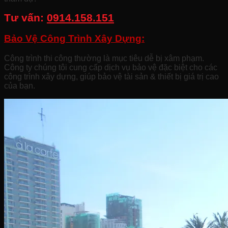
Tư vấn:
0914.158.151
Bảo Vệ Công Trình Xây Dựng:
Công trình thi công thường là mục tiêu dễ bị xâm phạm.
Công ty chúng tôi cung cấp dịch vụ bảo vệ đặc biệt cho các
công trình xây dựng, giúp bảo vệ tài sản & thiết bị giá trị cao
của bạn.