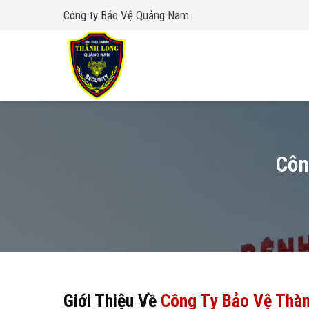
Skip
Công ty Bảo Vệ Quảng Nam
to
content
Côn
Giới Thiệu Về
Công Ty Bảo Vệ Thà