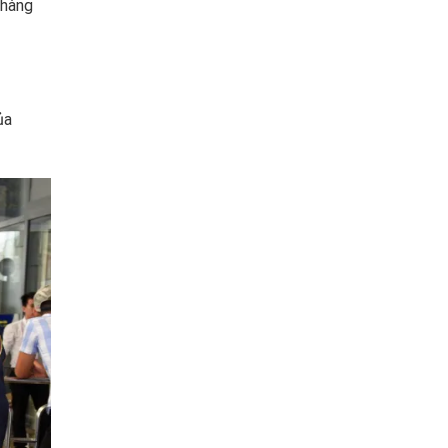
 hàng
ủa