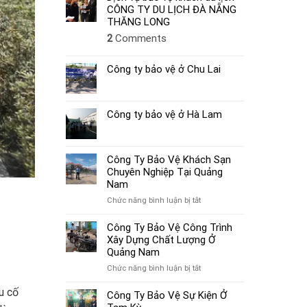
CÔNG TY DU LỊCH ĐÀ NẴNG
THĂNG LONG
2
Comments
Công ty bảo vệ ở Chu Lai
Công ty bảo vệ ở Hà Lam
Công Ty Bảo Vệ Khách Sạn
Chuyên Nghiệp Tại Quảng
Nam
ở
Chức năng bình luận bị tắt
Công
Ty
Công Ty Bảo Vệ Công Trình
Bảo
Xây Dựng Chất Lượng Ở
Vệ
Quảng Nam
Khách
ở
Chức năng bình luận bị tắt
Sạn
Công
Chuyên
u cố
Ty
Công Ty Bảo Vệ Sự Kiện Ở
Nghiệp
Bảo