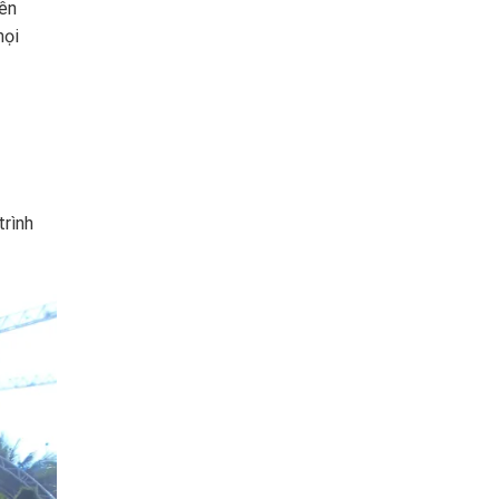
yên
mọi
trình