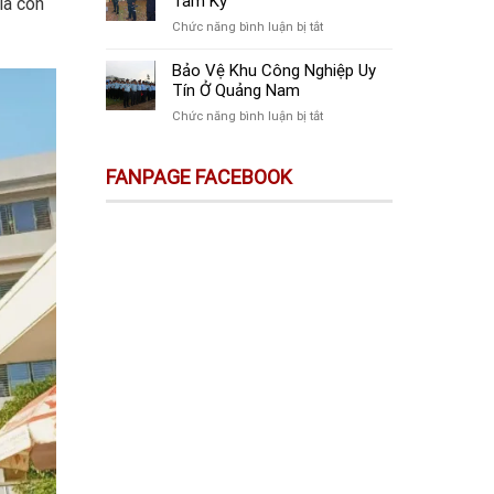
Tam Kỳ
là con
Tại
Vệ
Quảng
ở
Chức năng bình luận bị tắt
Công
Nam
Công
Trình
Ty
Bảo Vệ Khu Công Nghiệp Uy
Xây
Bảo
Tín Ở Quảng Nam
Dựng
Vệ
Chất
ở
Chức năng bình luận bị tắt
Sự
Lượng
Bảo
Kiện
Ở
Vệ
Ở
FANPAGE FACEBOOK
Quảng
Khu
Tam
Nam
Công
Kỳ
Nghiệp
Uy
Tín
Ở
Quảng
Nam