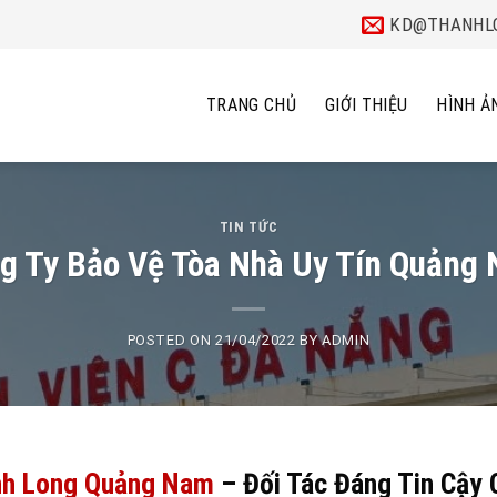
KD@THANHLO
TRANG CHỦ
GIỚI THIỆU
HÌNH Ả
TIN TỨC
g Ty Bảo Vệ Tòa Nhà Uy Tín Quảng
POSTED ON
21/04/2022
BY
ADMIN
nh Long Quảng Nam
– Đối Tác Đáng Tin Cậy 