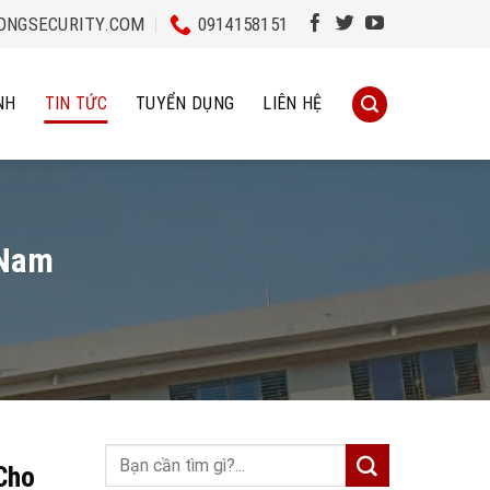
NGSECURITY.COM
0914158151
NH
TIN TỨC
TUYỂN DỤNG
LIÊN HỆ
 Nam
Cho