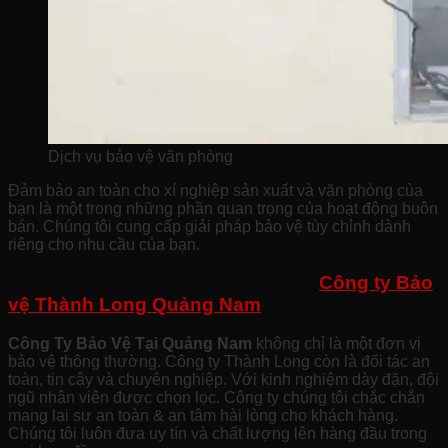
Dịch vụ bảo vệ văn phòng
Đảm bảo an toàn cho xí nghiệp sản xuất và văn phòng của
bạn là một trong những phần quan trọng của hoạt động buôn
bán. Chúng tôi cung cấp giải pháp bảo vệ tùy chỉnh dành
riêng cho nhu cầu của bạn.
Tại Sao Chọn công ty chúng tôi –
Công ty Bảo
vệ Thành Long Quảng Nam
?
Công Ty Bảo Vệ Tại Quảng Nam
không chỉ là một đơn vị
bảo vệ thông thường. Công ty Thành Long còn là đối tác an
toàn, tin cậy và chuyên nghiệp. Với kinh nghiệm dày đặn, đội
ngũ nhân viên được chọn lọc. Công ty chúng tôi chắc chắn
mang lại sự an toàn & an tâm hài lòng cho khách hàng.
Chúng tôi luôn đưa uy tín và chất lượng lên hàng đầu trong