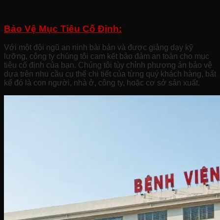
Dịch Vụ Chính
Bảo Vệ Mục Tiêu Cố Định:
Với một đội ngũ an ninh bài bản và được giảng dạy kỹ
lưỡng, công ty chúng tôi cam kết bảo đảm an toàn cho mục
tiêu cố định của bạn. Chúng tôi tùy chỉnh phương án bảo vệ
dựa trên nhu cầu cụ thể chi tiết của từng quý khách hàng, bất
kể đó là con người, nhà ở, công ty, hoặc cơ sở sản xuất.