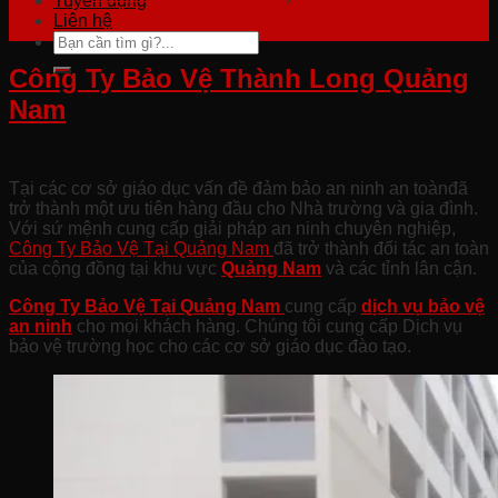
Tuyển dụng
Liên hệ
Công Ty Bảo Vệ Thành Long Quảng
Nam
– Dịch Vụ Bảo Vệ Trường Học
Chất Lượng
Tại các cơ sở giáo dục vấn đề đảm bảo an ninh an toànđã
trở thành một ưu tiên hàng đầu cho Nhà trường và gia đình.
Với sứ mệnh cung cấp giải pháp an ninh chuyên nghiệp,
Công Ty Bảo Vệ Tại Quảng Nam
đã trở thành đối tác an toàn
của cộng đồng tại khu vực
Quảng Nam
và các tỉnh lân cận.
Công Ty Bảo Vệ Tại Quảng
Nam
cung cấp
dịch vụ bảo vệ
an ninh
cho mọi khách hàng. Chúng tôi cung cấp Dịch vụ
bảo vệ trường học cho các cơ sở giáo dục đào tạo.