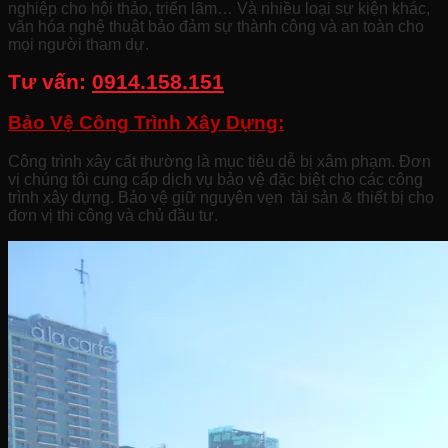
nghiệp cho hội thảo, triển lãm… Và nhiều loại sự kiện khác,
văn hóa nghệ thuật bảo đảm sự thành công và an toàn cho
mọi người tham dự.
Tư vấn:
0914.158.151
Bảo Vệ Công Trình Xây Dựng:
Công trình xây cất thường là mục tiêu dễ bị xâm phạm. Đơn
vị chúng tôi cung cấp dịch vụ bảo vệ đặc biệt cho các công
trình xây dựng. Bảo vệ giữ nguyên vẹn tài sản & thiết bị cho
đơn vị thi công và chủ đầu tư.