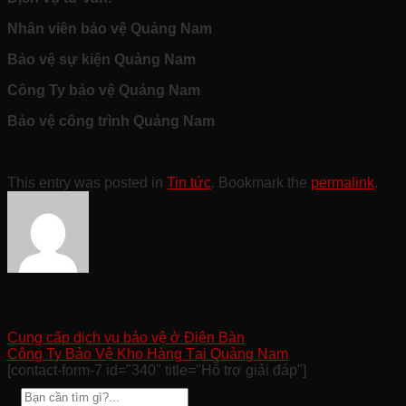
Nhân viên bảo vệ Quảng Nam
Bảo vệ sự kiện Quảng Nam
Công Ty bảo vệ Quảng Nam
Bảo vệ công trình Quảng Nam
This entry was posted in
Tin tức
. Bookmark the
permalink
.
admin
Cung cấp dịch vụ bảo vệ ở Điện Bàn
Công Ty Bảo Vệ Kho Hàng Tại Quảng Nam
[contact-form-7 id="340" title="Hỗ trợ giải đáp"]