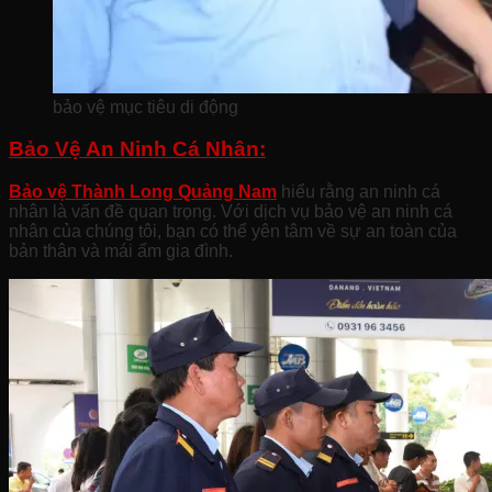
bảo vệ mục tiêu di động
Bảo Vệ An Ninh Cá Nhân:
Bảo vệ Thành Long Quảng Nam
hiểu rằng an ninh cá
nhân là vấn đề quan trọng. Với dịch vụ bảo vệ an ninh cá
nhân của chúng tôi, bạn có thể yên tâm về sự an toàn của
bản thân và mái ấm gia đình.