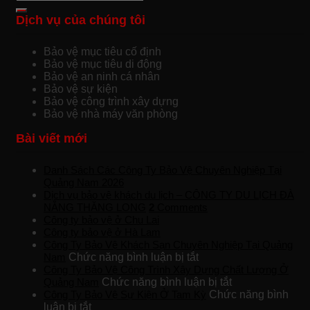
Dịch vụ của chúng tôi
Bảo vệ mục tiêu cố định
Bảo vệ mục tiêu di động
Bảo vệ an ninh cá nhân
Bảo vệ sự kiện
Bảo vệ công trình xây dựng
Bảo vệ nhà máy văn phòng
Bài viết mới
Danh Sách Các Công Ty Bảo Vệ Chuyên Nghiệp Tại
Quảng Nam 2026
Dịch vụ bảo vệ khách du lịch – CÔNG TY DU LỊCH ĐÀ
NẴNG THĂNG LONG
2
Comments
Công ty bảo vệ ở Chu Lai
Công ty bảo vệ ở Hà Lam
Công Ty Bảo Vệ Khách Sạn Chuyên Nghiệp Tại Quảng
ở
Nam
Chức năng bình luận bị tắt
Công
Công Ty Bảo Vệ Công Trình Xây Dựng Chất Lượng Ở
Ty
ở
Quảng Nam
Chức năng bình luận bị tắt
Bảo
Công
Công Ty Bảo Vệ Sự Kiện Ở Tam Kỳ
Chức năng bình
ở
Vệ
Ty
luận bị tắt