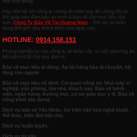
mọi hợp đồng.
Hãy liên hệ với công ty chúng tôi hôm nay để chúng tôi có
thể giúp bạn đảm bảo an ninh & bảo vệ cho mục tiêu của
bạn.
Công Ty Bảo Vệ Tại Quảng Nam
– Đối tác an toàn
trong thế giới đầy thách thức của ngày nay.
HOTLINE:
0914.158.151
Phòng nghiệp vụ của công ty sẽ khảo xác, tư vấn phương án
tiết kiệm nhất cho quý đơn vị.
Bảo vệ mục tiêu di động: Áp tải hàng hòa di chuyển, hộ
tống con người
Bảo vệ mục tiêu cố định: Cơ quan công sở, Nhà máy xí
nghiệp, văn phòng, tòa nhà, khách sạn. Bảo vệ bệnh
viện, ngân hàng, trường học, cơ sở giáo dục y tế. Bảo vệ
công trình xây dựng
Dịch vụ bảo vệ Yếu Nhân, Sự kiện văn hóa nghệ thuật,
thể thao, triển lãm hội chợ.
Dịch vụ huấn luyên.
Dịch vụ tư vấn.