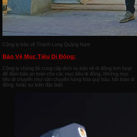
Công ty bảo vệ Thành Long Quảng Nam
Bảo Vệ Mục Tiêu Di Động:
Công ty chúng tôi cung cấp dịch vụ bảo vệ di động linh hoạt
để đảm bảo an toàn cho các mục tiêu di động. Những mục
tiêu di chuyển như vận chuyển hàng hóa quý báu, hội thảo di
động, hoặc sự kiện đặc biệt.