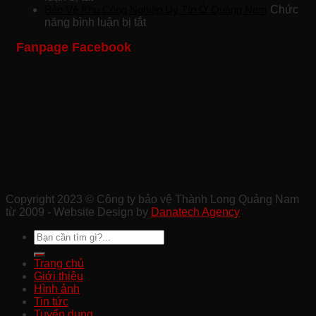
Công
Khách
Bảo
Bảo Vệ Khu Công Nghiệp Uy Tín Ở Quảng Nam
Chức
Ty
ở
Sạn
Vệ
năng bình luận bị tắt
Bảo
Bảo
Chuyên
Công
Fanpage Facebook
Vệ
Vệ
Nghiệp
Trình
Sự
Khu
Tại
Xây
Kiện
Công
Quảng
Dựng
Ở
Nghiệp
Nam
Chất
Tam
Uy
Lượng
Kỳ
Tín
Ở
Ở
Quảng
Quảng
Nam
Nam
Copyright 2023 © Công ty bảo vệ Thành Long Quảng Nam
từ 2009 - Website Design by
Danatech Agency
Trang chủ
Giới thiệu
Hình ảnh
Tin tức
Tuyển dụng