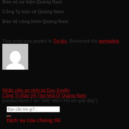
Bảo vệ sự kiện Quảng Nam
Công Ty bảo vệ Quảng Nam
Bảo vệ công trình Quảng Nam
This entry was posted in
Tin tức
. Bookmark the
permalink
.
admin
Nhân viên an ninh tại Duy Xuyên
Công Ty Bảo Vệ Tòa Nhà Ở Quảng Nam
[contact-form-7 id="340" title="Hỗ trợ giải đáp"]
Dịch vụ của chúng tôi