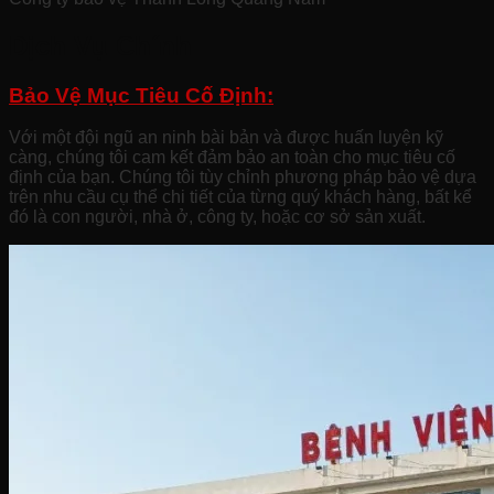
Dịch Vụ Chính
Bảo Vệ Mục Tiêu Cố Định:
Với một đội ngũ an ninh bài bản và được huấn luyện kỹ
càng, chúng tôi cam kết đảm bảo an toàn cho mục tiêu cố
định của bạn. Chúng tôi tùy chỉnh phương pháp bảo vệ dựa
trên nhu cầu cụ thể chi tiết của từng quý khách hàng, bất kể
đó là con người, nhà ở, công ty, hoặc cơ sở sản xuất.