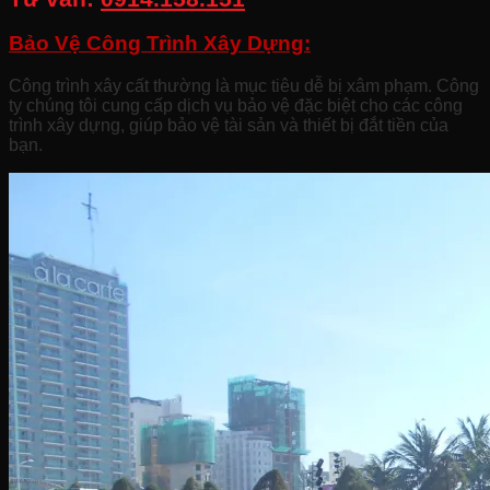
Bảo Vệ Công Trình Xây Dựng:
Công trình xây cất thường là mục tiêu dễ bị xâm phạm. Công
ty chúng tôi cung cấp dịch vụ bảo vệ đặc biệt cho các công
trình xây dựng, giúp bảo vệ tài sản và thiết bị đắt tiền của
bạn.