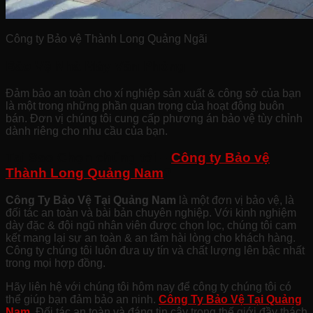
Công ty Bảo vệ Thành Long Quảng Ngãi
Bảo Vệ Nhà Máy Văn Phòng:
Đảm bảo an toàn cho xí nghiệp sản xuất & công sở của bạn
là một trong những phần quan trọng của hoạt động buôn
bán. Đơn vị chúng tôi cung cấp phương án bảo vệ tùy chỉnh
dành riêng cho nhu cầu của bạn.
Tại Sao Chọn chúng tôi –
Công ty Bảo vệ
Thành Long Quảng Nam
?
Công Ty Bảo Vệ Tại Quảng Nam
là một đơn vị bảo vệ, là
đối tác an toàn và bài bản chuyên nghiệp. Với kinh nghiệm
dày đặc & đội ngũ nhân viên được chọn lọc, chúng tôi cam
kết mang lại sự an toàn & an tâm hài lòng cho khách hàng.
Công ty chúng tôi luôn đưa uy tín và chất lượng lên bậc nhất
trong mọi hợp đồng.
Hãy liên hệ với chúng tôi hôm nay để công ty chúng tôi có
thể giúp bạn đảm bảo an ninh.
Công Ty Bảo Vệ Tại Quảng
Nam.
Đối tác an toàn và đáng tin cậy trong thế giới đầy thách