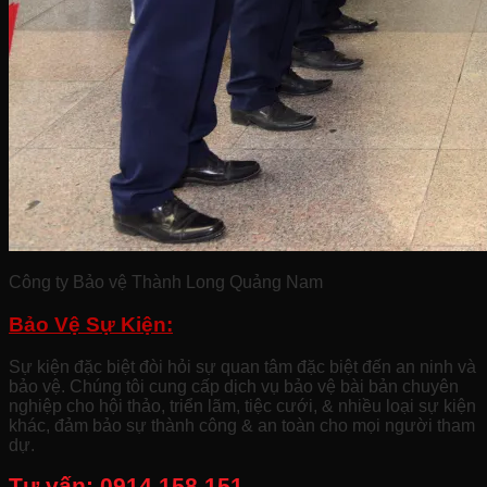
Công ty Bảo vệ Thành Long Quảng Nam
Bảo Vệ Sự Kiện:
Sự kiện đặc biệt đòi hỏi sự quan tâm đặc biệt đến an ninh và
bảo vệ. Chúng tôi cung cấp dịch vụ bảo vệ bài bản chuyên
nghiệp cho hội thảo, triển lãm, tiệc cưới, & nhiều loại sự kiện
khác, đảm bảo sự thành công & an toàn cho mọi người tham
dự.
Tư vấn:
0914.158.151