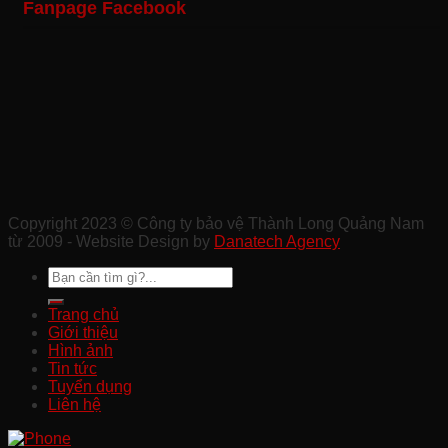
Fanpage Facebook
Vệ
Vệ
Nghiệp
Trình
Sự
Khu
Tại
Xây
Kiện
Công
Quảng
Dựng
Ở
Nghiệp
Nam
Chất
Tam
Uy
Lượng
Kỳ
Tín
Ở
Ở
Quảng
Quảng
Nam
Nam
Copyright 2023 © Công ty bảo vệ Thành Long Quảng Nam
từ 2009 - Website Design by
Danatech Agency
Trang chủ
Giới thiệu
Hình ảnh
Tin tức
Tuyển dụng
Liên hệ