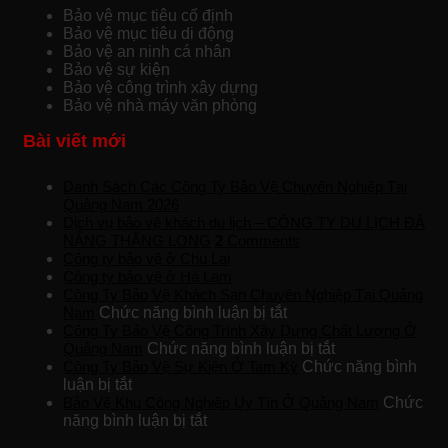
Bảo vệ mục tiêu cố định
Bảo vệ mục tiêu di động
Bảo vệ an ninh cá nhân
Bảo vệ sự kiện
Bảo vệ công trình xây dựng
Bảo vệ nhà máy văn phòng
Bài viết mới
Danh Sách Các Công Ty Bảo Vệ Chuyên Nghiệp Tại
Quảng Nam 2026
Dịch vụ bảo vệ khách du lịch – CÔNG TY DU LỊCH ĐÀ
NẴNG THĂNG LONG
2
Comments
Công ty bảo vệ ở Chu Lai
Công ty bảo vệ ở Hà Lam
Công Ty Bảo Vệ Khách Sạn Chuyên Nghiệp Tại Quảng
ở
Nam
Chức năng bình luận bị tắt
Công
Công Ty Bảo Vệ Công Trình Xây Dựng Chất Lượng Ở
Ty
ở
Quảng Nam
Chức năng bình luận bị tắt
Bảo
Công
Công Ty Bảo Vệ Sự Kiện Ở Tam Kỳ
Chức năng bình
ở
Vệ
Ty
luận bị tắt
Công
Khách
Bảo
Bảo Vệ Khu Công Nghiệp Uy Tín Ở Quảng Nam
Chức
Ty
ở
Sạn
Vệ
năng bình luận bị tắt
Bảo
Bảo
Chuyên
Công