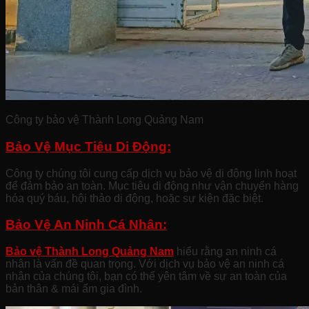
Công ty bảo vệ Thành Long Quảng Nam
Bảo Vệ Mục Tiêu Di Động:
Công ty chúng tôi cung cấp dịch vụ bảo vệ di động linh hoạt
để đảm bảo an toàn. Mục tiêu di động như vận chuyển hàng
hóa quý báu, hội thảo di động, hoặc sự kiện đặc biệt.
Bảo Vệ An Ninh Cá Nhân:
Bảo vệ Thành Long Quảng Nam
hiểu rằng an ninh cá
nhân là vấn đề quan trọng. Với dịch vụ bảo vệ an ninh cá
nhân của chúng tôi, bạn có thể yên tâm về sự an toàn của
bản thân & mái ấm gia đình.