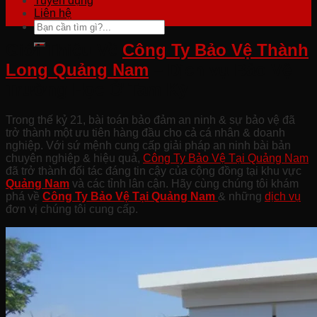
Tuyển dụng
Liên hệ
Giới Thiệu Về
Công Ty Bảo Vệ Thành
Long Quảng Nam
– Dịch vụ Bảo Vệ
Trường Học Ở Tam Kỳ
Trong thế kỷ 21, bài toán bảo đảm an ninh & sự bảo vệ đã
trở thành một ưu tiên hàng đầu cho cả cá nhân & doanh
nghiệp. Với sứ mệnh cung cấp giải pháp an ninh bài bản
chuyên nghiệp & hiệu quả,
Công Ty Bảo Vệ Tại Quảng Nam
đã trở thành đối tác đáng tin cậy của cộng đồng tại khu vực
Quảng Nam
và các tỉnh lân cận. Hãy cùng chúng tôi khám
phá về
Công Ty Bảo Vệ Tại Quảng
Nam
& những
dịch vụ
đơn vị chúng tôi cung cấp.