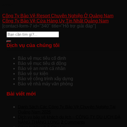
admin
Công Ty Bảo Vệ Resort Chuyên Nghiệp Ở Quảng Nam
Công Ty Bảo Vệ Cửa Hàng Uy Tín Nhất Quảng Nam
[contact-form-7 id="340" title="Hỗ trợ giải đáp"]
Dịch vụ của chúng tôi
Bảo vệ mục tiêu cố định
Bảo vệ mục tiêu di động
Bảo vệ an ninh cá nhân
Bảo vệ sự kiện
Bảo vệ công trình xây dựng
Bảo vệ nhà máy văn phòng
Bài viết mới
Danh Sách Các Công Ty Bảo Vệ Chuyên Nghiệp Tại
Quảng Nam 2026
Dịch vụ bảo vệ khách du lịch – CÔNG TY DU LỊCH ĐÀ
NẴNG THĂNG LONG
2
Comments