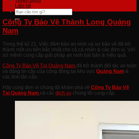
Tuyển dụng
Liên hệ
Công Ty Bảo Vệ Thành Long Quảng
Nam
– Dịch vụ bảo vệ văn phòng
Trong thế kỷ 21, Việc đảm bảo an ninh và sự bảo vệ đã trở
thành một ưu tiên bậc nhất cho cả cá nhân & các đơn vị. Với
sứ mệnh cung cấp giải pháp an ninh bài bản & hiệu quả.
Công Ty Bảo Vệ Tại Quảng Nam
đã trở thành đối tác an toàn
và đáng tin cậy của cộng đồng tại khu vực
Quảng Nam
&
các tỉnh lân cận.
Hãy cùng đơn vị chúng tôi khám phá về
Công Ty Bảo Vệ
Tại Quảng
Nam
và các
dịch vụ
chúng tôi cung cấp.