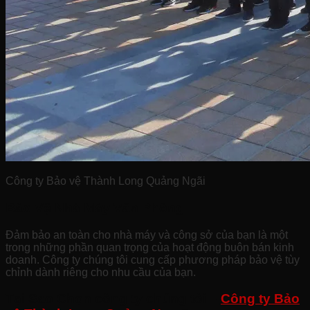
Công ty Bảo vệ Thành Long Quảng Ngãi
Bảo Vệ Nhà Máy Văn Phòng:
Đảm bảo an toàn cho nhà máy và công sở của bạn là một
trong những phần quan trọng của hoạt động buôn bán kinh
doanh. Công ty chúng tôi cung cấp phương pháp bảo vệ tùy
chỉnh dành riêng cho nhu cầu của bạn.
Tại Sao Chọn công ty chúng tôi –
Công ty Bảo