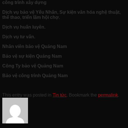
công trình xây dựng
Dịch vụ bảo vệ Yếu Nhân, Sự kiện văn hóa nghệ thuật,
thể thao, triển lãm hội chợ.
Dịch vụ huấn luyên.
Dịch vụ tư vấn.
Nhân viên bảo vệ Quảng Nam
Bảo vệ sự kiện Quảng Nam
Công Ty bảo vệ Quảng Nam
Bảo vệ công trình Quảng Nam
This entry was posted in
Tin tức
. Bookmark the
permalink
.