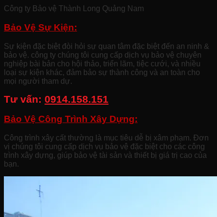
Công ty Bảo vệ Thành Long Quảng Nam
Bảo Vệ Sự Kiện:
Sự kiện đặc biệt đòi hỏi sự quan tâm đặc biệt đến an ninh &
bảo vệ. công ty chúng tôi cung cấp dịch vụ bảo vệ chuyên
nghiệp bài bản cho hội thảo, triển lãm, tiệc cưới, và nhiều
loại sự kiện khác, đảm bảo sự thành công và an toàn cho
mọi người tham dự.
Tư vấn:
0914.158.151
Bảo Vệ Công Trình Xây Dựng:
Công trình xây cất thường là mục tiêu dễ bị xâm phạm. Đơn
vị chúng tôi cung cấp dịch vụ bảo vệ đặc biệt cho các công
trình xây dựng, giúp bảo vệ tài sản và thiết bị giá trị cao của
bạn.