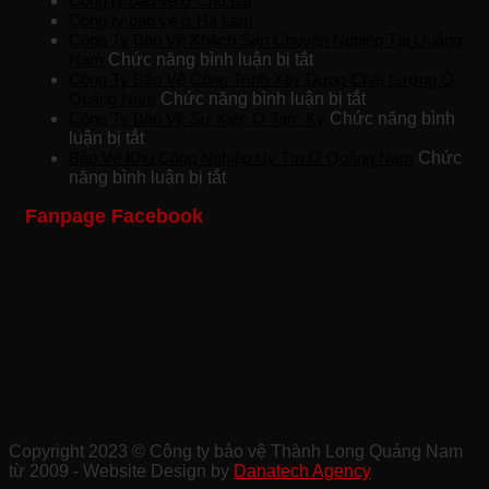
Công ty bảo vệ ở Chu Lai
Công ty bảo vệ ở Hà Lam
Công Ty Bảo Vệ Khách Sạn Chuyên Nghiệp Tại Quảng
ở
Nam
Chức năng bình luận bị tắt
Công
Công Ty Bảo Vệ Công Trình Xây Dựng Chất Lượng Ở
Ty
ở
Quảng Nam
Chức năng bình luận bị tắt
Bảo
Công
Công Ty Bảo Vệ Sự Kiện Ở Tam Kỳ
Chức năng bình
ở
Vệ
Ty
luận bị tắt
Công
Khách
Bảo
Bảo Vệ Khu Công Nghiệp Uy Tín Ở Quảng Nam
Chức
Ty
ở
Sạn
Vệ
năng bình luận bị tắt
Bảo
Bảo
Chuyên
Công
Fanpage Facebook
Vệ
Vệ
Nghiệp
Trình
Sự
Khu
Tại
Xây
Kiện
Công
Quảng
Dựng
Ở
Nghiệp
Nam
Chất
Tam
Uy
Lượng
Kỳ
Tín
Ở
Ở
Quảng
Quảng
Nam
Nam
Copyright 2023 © Công ty bảo vệ Thành Long Quảng Nam
từ 2009 - Website Design by
Danatech Agency