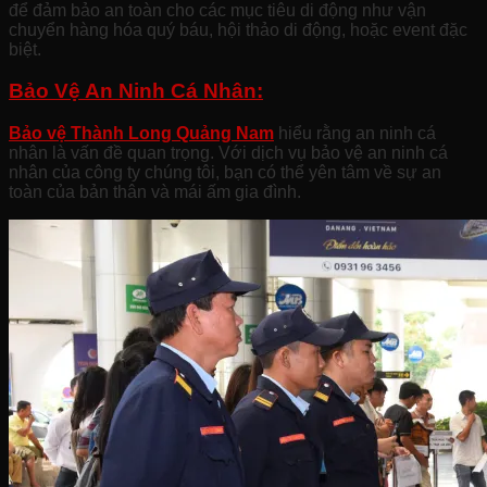
để đảm bảo an toàn cho các mục tiêu di động như vận
chuyển hàng hóa quý báu, hội thảo di động, hoặc event đặc
biệt.
Bảo Vệ An Ninh Cá Nhân:
Bảo vệ Thành Long Quảng Nam
hiểu rằng an ninh cá
nhân là vấn đề quan trọng. Với dịch vụ bảo vệ an ninh cá
nhân của công ty chúng tôi, bạn có thể yên tâm về sự an
toàn của bản thân và mái ấm gia đình.