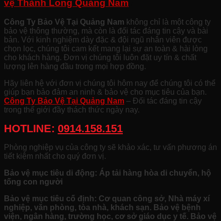
vệ Thành Long Quảng Nam
?
Công Ty Bảo Vệ Tại Quảng Nam
không chỉ là một công ty
bảo vệ thông thường, mà còn là đối tác đáng tin cậy và bài
bản. Với kinh nghiệm dày đặc & đội ngũ nhân viên được
chọn lọc, chúng tôi cam kết mang lại sự an toàn & hài lòng
cho khách hàng. Đơn vị chúng tôi luôn đặt uy tín & chất
lượng lên hàng đầu trong mọi hợp đồng.
Hãy liên hệ với đơn vị chúng tôi hôm nay để chúng tôi có thể
giúp bạn bảo đảm an ninh & bảo vệ cho mục tiêu của bạn.
Công Ty Bảo Vệ Tại Quảng Nam
– Đối tác đáng tin cậy
trong thế giới đầy thách thức ngày nay.
HOTLINE:
0914.158.151
Phòng nghiệp vụ của công ty sẽ khảo xác, tư vấn phương án
tiết kiệm nhất cho quý đơn vị.
Bảo vệ mục tiêu di động: Áp tải hàng hòa di chuyển, hộ
tống con người
Bảo vệ mục tiêu cố định: Cơ quan công sở, Nhà máy xí
nghiệp, văn phòng, tòa nhà, khách sạn. Bảo vệ bệnh
viện, ngân hàng, trường học, cơ sở giáo dục y tế. Bảo vệ