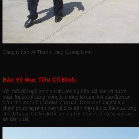
Công ty bảo vệ Thành Long Quảng Nam
Dịch Vụ Chính
Bảo Vệ Mục Tiêu Cố Định:
Với một đội ngũ an ninh chuyên nghiệp bài bản và được
huấn luyện kỹ càng, công ty chúng tôi cam kết bảo đảm an
toàn cho mục tiêu cố định của bạn. Đơn vị chúng tôi tùy
chỉnh phương pháp bảo vệ dựa trên nhu cầu cụ thể của từng
khách hàng, bất kể đó là con người, nhà ở, công ty, hay cơ
sở sản xuất.