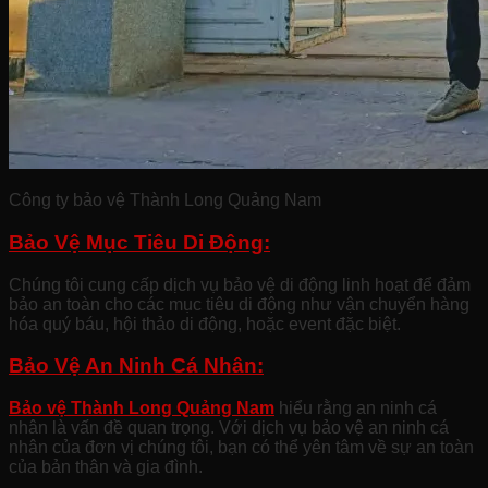
Công ty bảo vệ Thành Long Quảng Nam
Bảo Vệ Mục Tiêu Di Động:
Chúng tôi cung cấp dịch vụ bảo vệ di động linh hoạt để đảm
bảo an toàn cho các mục tiêu di động như vận chuyển hàng
hóa quý báu, hội thảo di động, hoặc event đặc biệt.
Bảo Vệ An Ninh Cá Nhân:
Bảo vệ Thành Long Quảng Nam
hiểu rằng an ninh cá
nhân là vấn đề quan trọng. Với dịch vụ bảo vệ an ninh cá
nhân của đơn vị chúng tôi, bạn có thể yên tâm về sự an toàn
của bản thân và gia đình.