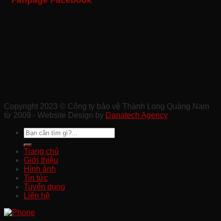
Fanpage Facebook
Sự
Khu
Tại
Xây
Kiện
Công
Quảng
Dựng
Ở
Nghiệp
Nam
Chất
Tam
Uy
Lượng
Kỳ
Tín
Ở
Ở
Quảng
Quảng
Nam
Nam
Copyright 2023 © Công ty bảo vệ Thành Long Quảng Nam
từ 2009 - Website Design by
Danatech Agency
Trang chủ
Giới thiệu
Hình ảnh
Tin tức
Tuyển dụng
Liên hệ