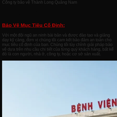
Công ty bảo vệ Thành Long Quảng Nam
Dịch Vụ Chính
Bảo Vệ Mục Tiêu Cố Định:
Với một đội ngũ an ninh bài bản và được đào tạo và giảng
dạy kỹ càng, đơn vị chúng tôi cam kết bảo đảm an toàn cho
mục tiêu cố định của bạn. Chúng tôi tùy chỉnh giải pháp bảo
vệ dựa trên nhu cầu chi tiết của từng quý khách hàng, bất kể
đó là con người, nhà ở, công ty, hoặc cơ sở sản xuất.