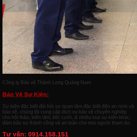
Công ty Bảo vệ Thành Long Quảng Nam
Bảo Vệ Sự Kiện:
Sự kiện đặc biệt đòi hỏi sự quan tâm đặc biệt đến an ninh và
bảo vệ. chúng tôi cung cấp dịch vụ bảo vệ chuyên nghiệp
cho hội thảo, triển lãm, tiệc cưới, & nhiều loại sự kiện khác,
đảm bảo sự thành công và an toàn cho mọi người tham dự.
Tư vấn:
0914.158.151