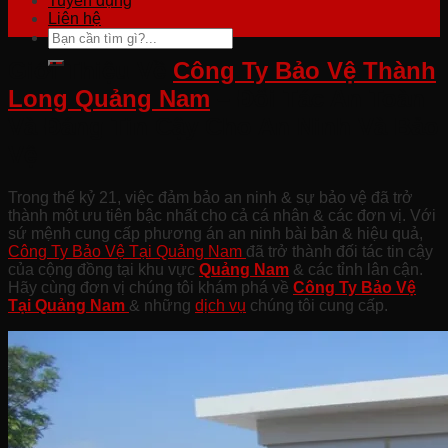
Tuyển dụng
Liên hệ
Giới Thiệu Về
Công Ty Bảo Vệ Thành
Long Quảng Nam
– Đối Tác An Toàn
Và Đáng Tin Cậy Cho An Ninh Và Bảo
Vệ
Trong thế kỷ 21, việc đảm bảo an ninh & sự bảo vệ đã trở
thành một ưu tiên bậc nhất cho cả cá nhân & các đơn vị. Với
sứ mệnh cung cấp phương án an ninh bài bản & hiệu quả,
Công Ty Bảo Vệ Tại Quảng Nam
đã trở thành đối tác tin cậy
của cộng đồng tại khu vực
Quảng Nam
& các tỉnh lân cận.
Hãy cùng đơn vị chúng tôi khám phá về
Công Ty Bảo Vệ
Tại Quảng
Nam
& những
dịch vụ
chúng tôi cung cấp.