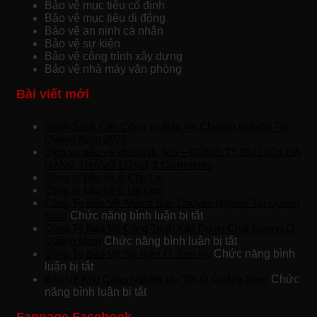
Bảo vệ mục tiêu cố định
Bảo vệ mục tiêu di động
Bảo vệ an ninh cá nhân
Bảo vệ sự kiện
Bảo vệ công trình xây dựng
Bảo vệ nhà máy văn phòng
Bài viết mới
Danh Sách Các Công Ty Bảo Vệ Chuyên Nghiệp Tại
Quảng Nam 2026
Dịch vụ bảo vệ khách du lịch – CÔNG TY DU LỊCH ĐÀ
NẴNG THĂNG LONG
2
Comments
Công ty bảo vệ ở Chu Lai
Công ty bảo vệ ở Hà Lam
Công Ty Bảo Vệ Khách Sạn Chuyên Nghiệp Tại Quảng
ở
Nam
Chức năng bình luận bị tắt
Công
Công Ty Bảo Vệ Công Trình Xây Dựng Chất Lượng Ở
Ty
ở
Quảng Nam
Chức năng bình luận bị tắt
Bảo
Công
Công Ty Bảo Vệ Sự Kiện Ở Tam Kỳ
Chức năng bình
ở
Vệ
Ty
luận bị tắt
Công
Khách
Bảo
Bảo Vệ Khu Công Nghiệp Uy Tín Ở Quảng Nam
Chức
Ty
ở
Sạn
Vệ
năng bình luận bị tắt
Bảo
Bảo
Chuyên
Công
Vệ
Vệ
Nghiệp
Trình