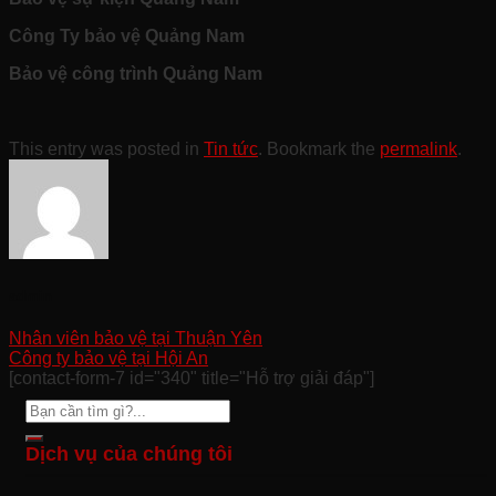
Công Ty bảo vệ Quảng Nam
Bảo vệ công trình Quảng Nam
This entry was posted in
Tin tức
. Bookmark the
permalink
.
admin
Nhân viên bảo vệ tại Thuận Yên
Công ty bảo vệ tại Hội An
[contact-form-7 id="340" title="Hỗ trợ giải đáp"]
Dịch vụ của chúng tôi