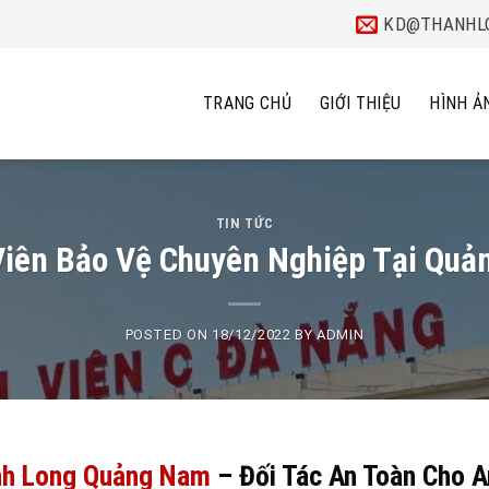
KD@THANHLO
TRANG CHỦ
GIỚI THIỆU
HÌNH Ả
TIN TỨC
iên Bảo Vệ Chuyên Nghiệp Tại Qu
POSTED ON
18/12/2022
BY
ADMIN
nh Long Quảng Nam
– Đối Tác An Toàn Cho A