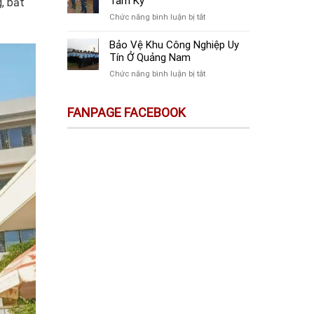
Tam Kỳ
g, bất
Tại
Vệ
Quảng
ở
Chức năng bình luận bị tắt
Công
Nam
Công
Trình
Ty
Bảo Vệ Khu Công Nghiệp Uy
Xây
Bảo
Tín Ở Quảng Nam
Dựng
Vệ
Chất
ở
Chức năng bình luận bị tắt
Sự
Lượng
Bảo
Kiện
Ở
Vệ
Ở
FANPAGE FACEBOOK
Quảng
Khu
Tam
Nam
Công
Kỳ
Nghiệp
Uy
Tín
Ở
Quảng
Nam