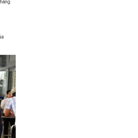
 hàng
ủa