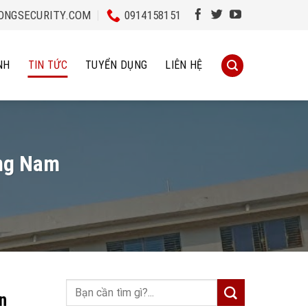
NGSECURITY.COM
0914158151
NH
TIN TỨC
TUYỂN DỤNG
LIÊN HỆ
ảng Nam
n