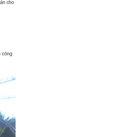
bản cho
c công