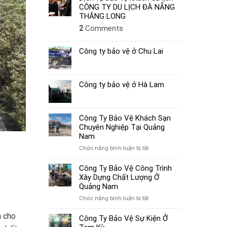
CÔNG TY DU LỊCH ĐÀ NẴNG
THĂNG LONG
2
Comments
Công ty bảo vệ ở Chu Lai
Công ty bảo vệ ở Hà Lam
Công Ty Bảo Vệ Khách Sạn
Chuyên Nghiệp Tại Quảng
Nam
ở
Chức năng bình luận bị tắt
Công
Ty
Công Ty Bảo Vệ Công Trình
Bảo
Xây Dựng Chất Lượng Ở
Vệ
Quảng Nam
Khách
ở
Chức năng bình luận bị tắt
Sạn
Công
Chuyên
n cho
Ty
Công Ty Bảo Vệ Sự Kiện Ở
Nghiệp
Bảo