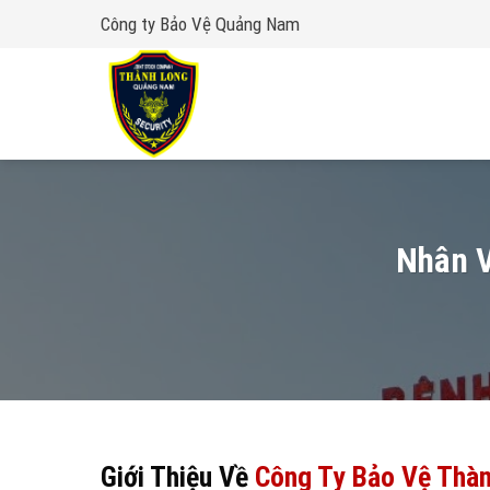
Skip
Công ty Bảo Vệ Quảng Nam
to
content
Nhân V
Giới Thiệu Về
Công Ty Bảo Vệ Thà