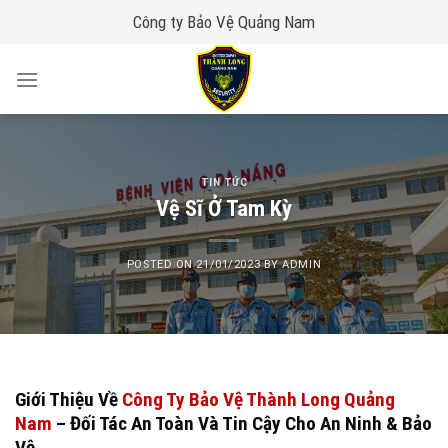
Skip
Công ty Bảo Vệ Quảng Nam
to
content
TIN TỨC
Vệ Sĩ Ở Tam Kỳ
POSTED ON
21/01/2023
BY
ADMIN
Giới Thiệu Về
Công Ty Bảo Vệ Thành Long Quảng
Nam
– Đối Tác An Toàn Và Tin Cậy Cho An Ninh & Bảo
Vệ