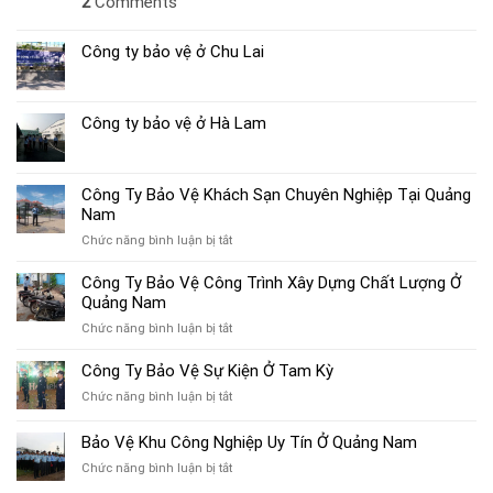
2
Comments
Công ty bảo vệ ở Chu Lai
Công ty bảo vệ ở Hà Lam
Công Ty Bảo Vệ Khách Sạn Chuyên Nghiệp Tại Quảng
Nam
ở
Chức năng bình luận bị tắt
Công
Ty
Công Ty Bảo Vệ Công Trình Xây Dựng Chất Lượng Ở
Bảo
Quảng Nam
Vệ
ở
Chức năng bình luận bị tắt
Khách
Công
Sạn
Ty
Công Ty Bảo Vệ Sự Kiện Ở Tam Kỳ
Chuyên
Bảo
Nghiệp
ở
Chức năng bình luận bị tắt
Vệ
Tại
Công
Công
Quảng
Ty
Bảo Vệ Khu Công Nghiệp Uy Tín Ở Quảng Nam
Trình
Nam
Bảo
Xây
ở
Chức năng bình luận bị tắt
Vệ
Dựng
Bảo
Sự