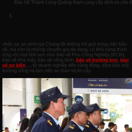
Bảo Vệ Thành Long Quảng Nam cung cấp dịch vụ cho th
Nhân sự bảo mật an ninh Chuyên
Nghiệp – Hỗ Trợ Đa Dạng Các
Lĩnh Vực
nhân sự an ninhcủa Chúng tôi không chỉ giỏi trong việc bảo
vệ, mà còn là những chuyên gia đa dạng, có khả năng thích
ứng với mọi lĩnh vực như bảo vệ Khu Công Nghiệp (KCN),
bảo vệ nhà máy, bảo vệ công trình,
bảo vệ trường học
,
bảo
vệ sự kiện
…, từ doanh nghiệp đến cộng đồng, đảm bảo môi
trường sống và làm việc an toàn và tin cậy.