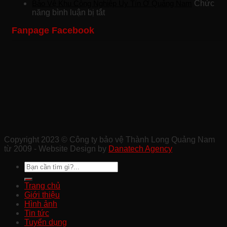
Công
Khách
Bảo
Bảo Vệ Khu Công Nghiệp Uy Tín Ở Quảng Nam
Chức
Ty
ở
Sạn
Vệ
năng bình luận bị tắt
Bảo
Bảo
Chuyên
Công
Fanpage Facebook
Vệ
Vệ
Nghiệp
Trình
Sự
Khu
Tại
Xây
Kiện
Công
Quảng
Dựng
Ở
Nghiệp
Nam
Chất
Tam
Uy
Lượng
Kỳ
Tín
Ở
Ở
Quảng
Quảng
Nam
Nam
Copyright 2023 © Công ty bảo vệ Thành Long Quảng Nam
từ 2009 - Website Design by
Danatech Agency
Trang chủ
Giới thiệu
Hình ảnh
Tin tức
Tuyển dụng