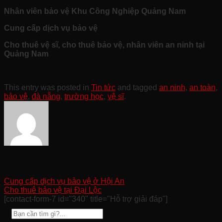
Nhân viên bảo vệ Khu Công Nghiệp Quảng Nam
Cung cấp dịch vụ bảo vệ
Cho thuê vệ sĩ, cho thuê bảo vệ, nhân viên an ninh tại
Quảng Nam
This entry was posted in
Tin tức
and tagged
an ninh
,
an toàn
,
bảo vệ
,
đà nẵng
,
trường học
,
vệ sĩ
.
Trị Quản
Cung cấp dịch vụ bảo vệ ở Hội An
Cho thuê bảo vệ tại Đại Lộc
[contact-form-7 id="340" title="Hỗ trợ giải đáp"]