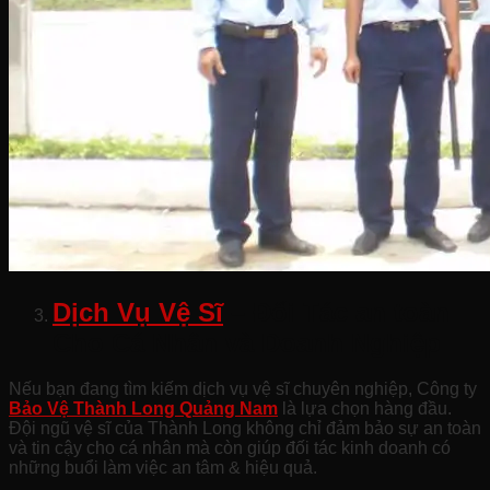
Dịch Vụ Vệ Sĩ
– Đối Tác an toàn
Cho Cá Nhân và Doanh Nghiệp
Nếu bạn đang tìm kiếm dịch vụ vệ sĩ chuyên nghiệp, Công ty
Bảo Vệ Thành Long Quảng Nam
là lựa chọn hàng đầu.
Đội ngũ vệ sĩ của Thành Long không chỉ đảm bảo sự an toàn
và tin cậy cho cá nhân mà còn giúp đối tác kinh doanh có
những buổi làm việc an tâm & hiệu quả.