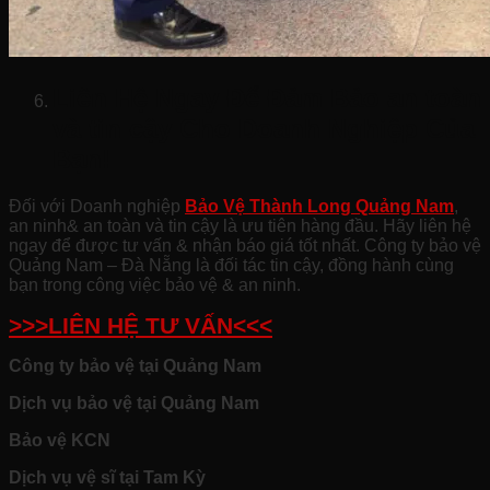
Liên Hệ Ngay Để Đảm Bảo an toàn
và tin cậy Cho Doanh Nghiệp Của
Bạn!
Đối với Doanh nghiệp
Bảo Vệ Thành Long Quảng Nam
,
an ninh& an toàn và tin cậy là ưu tiên hàng đầu. Hãy liên hệ
ngay để được tư vấn & nhận báo giá tốt nhất. Công ty bảo vệ
Quảng Nam – Đà Nẵng là đối tác tin cậy, đồng hành cùng
bạn trong công việc bảo vệ & an ninh.
>>>LIÊN HỆ TƯ VẤN<<<
Công ty bảo vệ tại Quảng Nam
Dịch vụ bảo vệ tại Quảng Nam
Bảo vệ KCN
Dịch vụ vệ sĩ tại Tam Kỳ