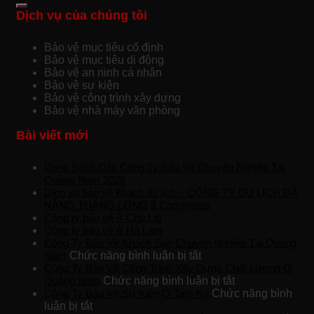
Dịch vụ của chúng tôi
Bảo vệ mục tiêu cố định
Bảo vệ mục tiêu di động
Bảo vệ an ninh cá nhân
Bảo vệ sự kiện
Bảo vệ công trình xây dựng
Bảo vệ nhà máy văn phòng
Bài viết mới
Danh Sách Các Công Ty Bảo Vệ Chuyên Nghiệp Tại
Quảng Nam 2026
Dịch vụ bảo vệ khách du lịch – CÔNG TY DU LỊCH ĐÀ
NẴNG THĂNG LONG
2
Comments
Công ty bảo vệ ở Chu Lai
Công ty bảo vệ ở Hà Lam
Công Ty Bảo Vệ Khách Sạn Chuyên Nghiệp Tại Quảng
ở
Nam
Chức năng bình luận bị tắt
Công
Công Ty Bảo Vệ Công Trình Xây Dựng Chất Lượng Ở
Ty
ở
Quảng Nam
Chức năng bình luận bị tắt
Bảo
Công
Công Ty Bảo Vệ Sự Kiện Ở Tam Kỳ
Chức năng bình
ở
Vệ
Ty
luận bị tắt