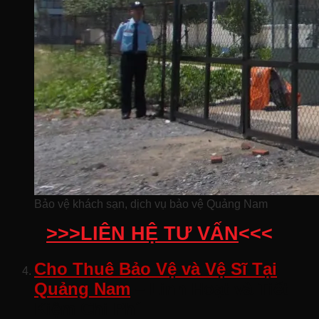
Bảo vệ khách sạn, dịch vụ bảo vệ Quảng Nam
>>>LIÊN HỆ TƯ VẤN
<<<
Cho Thuê Bảo Vệ và Vệ Sĩ Tại
Quảng Nam
– Linh Hoạt và Tiết
Kiệm Chi Phí