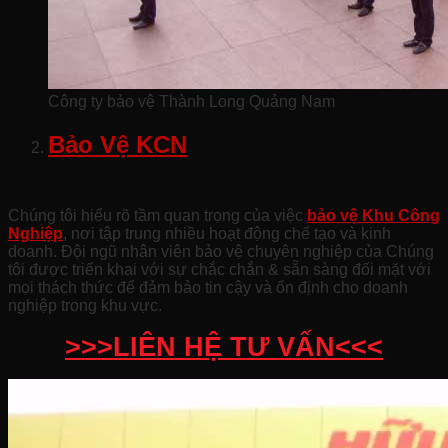
Công ty bảo vệ Thành Long Quảng Nam
Bảo Vệ KCN
Quảng Nam- Nhiệm
Vụ Quan Trọng Được Đảm Bảo
Chúng tôi hiểu rõ tầm quan trọng của việc
bảo vệ Khu Công
Nghiệp
, nơi tập trung nhiều hoạt động chế tạo và kinh
doanh. Đội ngũ nhân viên bảo vệ chuyên nghiệp của Chúng
tôi được triển khai với sự chắc chắn & sẵn sàng đối mặt với
mọi thách thức để đảm bảo tin cậy và ổn định cho doanh
nghiệp trong khu vực.
>>>LIÊN HỆ TƯ VẤN<<<