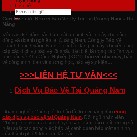
Tuyển dụng
Liên hệ
Giới Thiệu Về Đơn vị Bảo Vệ Uy Tín Tại Quảng Nam – Đà
Nẵng
Với cam kết đảm bảo bảo mật an ninh và tin cậy cho cộng
đồng và doanh nghiệp tại Quảng Nam, Công ty Bảo Vệ
Thành Long Quảng Nam là đối tác đáng tin cậy, chuyên cung
cấp các dịch vụ bảo vệ tốt nhất, đặc biệt là trong các lĩnh vực
như bảo vệ Khu Công Nghiệp (KCN),
bảo vệ nhà máy
, bảo
vệ công trình, bảo vệ trường học, bảo vệ sự kiện…
>>>LIÊN HỆ TƯ VẤN<<<
Dịch Vụ Bảo Vệ Tại Quảng Nam
–
tin cậy Cho Mọi Nhu Cầu
Doanh nghiệp Chúng tôi tự hào là đơn vị hàng đầu
cung
cấp dịch vụ bảo vệ tại Quảng Nam
. Đội ngũ nhân viên
Chúng tôi được đào tạo chuyên sâu, đảm bảo chất lượng và
hiệu suất cao trong việc bảo vệ cảnh quan bảo mật an ninh
của thành phố & khu vực lân cận.