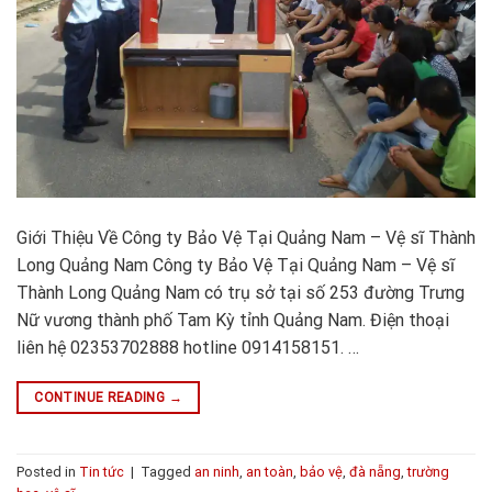
Giới Thiệu Về Công ty Bảo Vệ Tại Quảng Nam – Vệ sĩ Thành
Long Quảng Nam Công ty Bảo Vệ Tại Quảng Nam – Vệ sĩ
Thành Long Quảng Nam có trụ sở tại số 253 đường Trưng
Nữ vương thành phố Tam Kỳ tỉnh Quảng Nam. Điện thoại
liên hệ 02353702888 hotline 0914158151. …
CONTINUE READING
→
Posted in
Tin tức
|
Tagged
an ninh
,
an toàn
,
bảo vệ
,
đà nẵng
,
trường