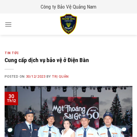
Skip
Công ty Bảo Vệ Quảng Nam
to
content
TIN TỨC
Cung cấp dịch vụ bảo vệ ở Điện Bàn
POSTED ON
30/12/2023
BY
TRỊ QUẢN
30
Th12