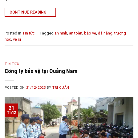
CONTINUE READING
→
Posted in
Tin tức
|
Tagged
an ninh
,
an toàn
,
bảo vệ
,
đà nẵng
,
trường
học
,
vệ sĩ
TIN TỨC
Công ty bảo vệ tại Quảng Nam
POSTED ON
21/12/2023
BY
TRỊ QUẢN
21
Th12