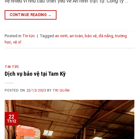
vệ nhiều vì nhu cầu thiết yếu về An ninh trật tự. Công ty …
CONTINUE READING
→
Posted in
Tin tức
|
Tagged
an ninh
,
an toàn
,
bảo vệ
,
đà nẵng
,
trường
học
,
vệ sĩ
TIN TỨC
Dịch vụ bảo vệ tại Tam Kỳ
POSTED ON
22/12/2023
BY
TRỊ QUẢN
22
Th12