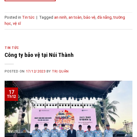
Posted in
Tin tức
|
Tagged
an ninh
,
an toàn
,
bảo vệ
,
đà nẵng
,
trường
học
,
vệ sĩ
TIN TỨC
Công ty bảo vệ tại Núi Thành
POSTED ON
17/12/2023
BY
TRỊ QUẢN
17
Th12