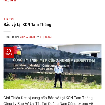
học
,
vệ sĩ
TIN TỨC
Bảo vệ tại KCN Tam Thăng
POSTED ON
20/12/2023
BY
TRỊ QUẢN
20
Th12
Giới Thiệu Đơn vị cung cấp Bảo vệ tại KCN Tam Thăng,
Công ty Bảo Vệ Uy Tín Tại Quảng Nam Công ty bảo vệ