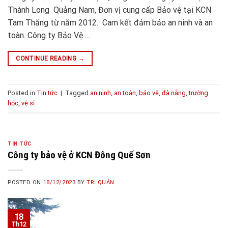
Thành Long Quảng Nam, Đơn vị cung cấp Bảo vệ tại KCN
Tam Thăng từ năm 2012. Cam kết đảm bảo an ninh và an
toàn. Công ty Bảo Vệ …
CONTINUE READING
→
Posted in
Tin tức
|
Tagged
an ninh
,
an toàn
,
bảo vệ
,
đà nẵng
,
trường
học
,
vệ sĩ
TIN TỨC
Công ty bảo vệ ở KCN Đông Quế Sơn
POSTED ON
18/12/2023
BY
TRỊ QUẢN
18
Th12