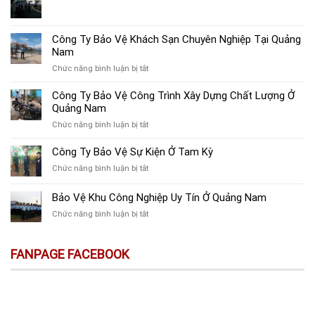
Công Ty Bảo Vệ Khách Sạn Chuyên Nghiệp Tại Quảng
Nam
ở
Chức năng bình luận bị tắt
Công
Ty
Công Ty Bảo Vệ Công Trình Xây Dựng Chất Lượng Ở
Bảo
Quảng Nam
Vệ
ở
Chức năng bình luận bị tắt
Khách
Công
Sạn
Ty
Công Ty Bảo Vệ Sự Kiện Ở Tam Kỳ
Chuyên
Bảo
Nghiệp
ở
Chức năng bình luận bị tắt
Vệ
Tại
Công
Công
Quảng
Ty
Bảo Vệ Khu Công Nghiệp Uy Tín Ở Quảng Nam
Trình
Nam
Bảo
Xây
ở
Chức năng bình luận bị tắt
Vệ
Dựng
Bảo
Sự
Chất
Vệ
Kiện
Lượng
Khu
FANPAGE FACEBOOK
Ở
Ở
Công
Tam
Quảng
Nghiệp
Kỳ
Nam
Uy
Tín
Ở