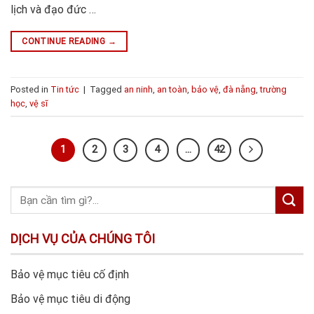
lịch và đạo đức …
CONTINUE READING
→
Posted in
Tin tức
|
Tagged
an ninh
,
an toàn
,
bảo vệ
,
đà nẵng
,
trường
học
,
vệ sĩ
1
2
3
4
…
42
DỊCH VỤ CỦA CHÚNG TÔI
Bảo vệ mục tiêu cố định
Bảo vệ mục tiêu di động