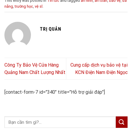
This entry was posted in
Tin tức
and tagged
an ninh
,
an toàn
,
bảo vệ
,
đà
nẵng
,
trường học
,
vệ sĩ
.
TRỊ QUẢN
Công Ty Bảo Vệ Cửa Hàng
Cung cấp dịch vụ bảo vệ tại
Quảng Nam Chất Lượng Nhất
KCN Điện Nam Điện Ngọc
[contact-form-7 id="340" title="Hỗ trợ giải đáp"]