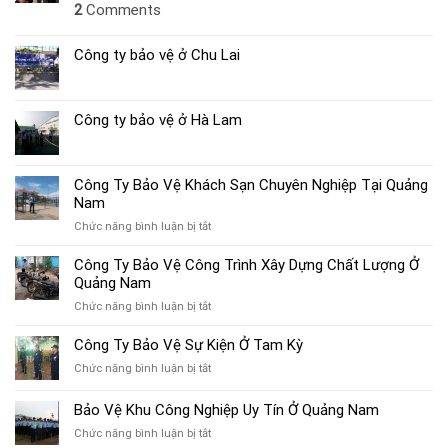
2
Comments
Công ty bảo vệ ở Chu Lai
Công ty bảo vệ ở Hà Lam
Công Ty Bảo Vệ Khách Sạn Chuyên Nghiệp Tại Quảng
Nam
ở
Chức năng bình luận bị tắt
Công
Ty
Công Ty Bảo Vệ Công Trình Xây Dựng Chất Lượng Ở
Bảo
Quảng Nam
Vệ
ở
Chức năng bình luận bị tắt
Khách
Công
Sạn
Ty
Công Ty Bảo Vệ Sự Kiện Ở Tam Kỳ
Chuyên
Bảo
Nghiệp
ở
Chức năng bình luận bị tắt
Vệ
Tại
Công
Công
Quảng
Ty
Bảo Vệ Khu Công Nghiệp Uy Tín Ở Quảng Nam
Trình
Nam
Bảo
Xây
ở
Chức năng bình luận bị tắt
Vệ
Dựng