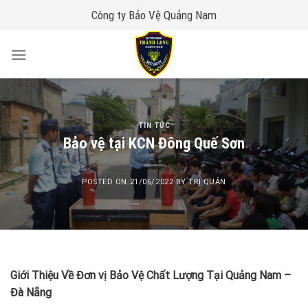
Skip
Công ty Bảo Vệ Quảng Nam
to
content
TIN TỨC
Bảo vệ tại KCN Đông Quế Sơn
POSTED ON
21/06/2022
BY
TRỊ QUẢN
Giới Thiệu Về Đơn vị Bảo Vệ Chất Lượng Tại Quảng Nam –
Đà Nẵng