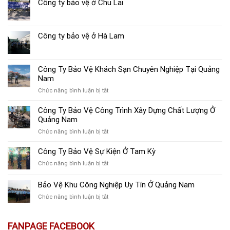
Công ty bảo vệ ở Chu Lai
Công ty bảo vệ ở Hà Lam
Công Ty Bảo Vệ Khách Sạn Chuyên Nghiệp Tại Quảng
Nam
ở
Chức năng bình luận bị tắt
Công
Ty
Công Ty Bảo Vệ Công Trình Xây Dựng Chất Lượng Ở
Bảo
Quảng Nam
Vệ
ở
Chức năng bình luận bị tắt
Khách
Công
Sạn
Ty
Công Ty Bảo Vệ Sự Kiện Ở Tam Kỳ
Chuyên
Bảo
Nghiệp
ở
Chức năng bình luận bị tắt
Vệ
Tại
Công
Công
Quảng
Ty
Bảo Vệ Khu Công Nghiệp Uy Tín Ở Quảng Nam
Trình
Nam
Bảo
Xây
ở
Chức năng bình luận bị tắt
Vệ
Dựng
Bảo
Sự
Chất
Vệ
Kiện
Lượng
Khu
FANPAGE FACEBOOK
Ở
Ở