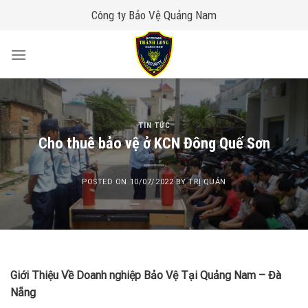
Skip
Công ty Bảo Vệ Quảng Nam
to
content
TIN TỨC
Cho thuê bảo vệ ở KCN Đông Quế Sơn
POSTED ON
10/07/2022
BY
TRỊ QUẢN
Giới Thiệu Về Doanh nghiệp Bảo Vệ Tại Quảng Nam – Đà
Nẵng