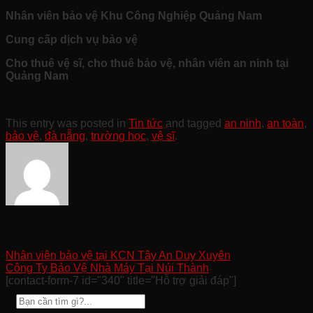
Nhân viên bảo vệ Khu Công Nghiệp Quảng Nam
Cung cấp dịch vụ bảo vệ
Cho thuê vệ sĩ, cho thuê bảo vệ, nhân viên an ninh tại
Quảng Nam
This entry was posted in
Tin tức
and tagged
an ninh
,
an toàn
,
bảo vệ
,
đà nẵng
,
trường học
,
vệ sĩ
.
Trị Quản
Nhân viên bảo vệ tại KCN Tây An Duy Xuyên
Công Ty Bảo Vệ Nhà Máy Tại Núi Thành
[contact-form-7 id="340" title="Hỗ trợ giải đáp"]