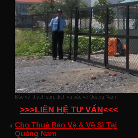
Bảo vệ khách sạn, dịch vụ bảo vệ Quảng Nam
>>>LIÊN HỆ TƯ VẤN
<<<
Cho Thuê Bảo Vệ & Vệ Sĩ Tại
Quảng Nam
– Linh Hoạt & Tiết