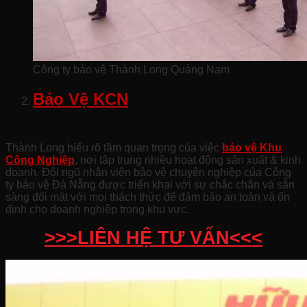
Công ty bảo vệ Thành Long Quảng Nam
Bảo Vệ KCN
Quảng Nam- Nhiệm
Vụ Quan Trọng Được Đảm Bảo
Thành Long hiểu rõ tầm quan trọng của việc
bảo vệ Khu
Công Nghiệp
, nơi tập trung nhiều hoạt động sản xuất & kinh
doanh. Đội ngũ nhân viên bảo vệ chuyên nghiệp của Công
ty bảo vệ Đà Nẵng được triển khai với sự chắc chắn và sẵn
sàng đối mặt với mọi thách thức để đảm bảo an toàn và ổn
định cho doanh nghiệp trong khu vực.
>>>LIÊN HỆ TƯ VẤN<<<