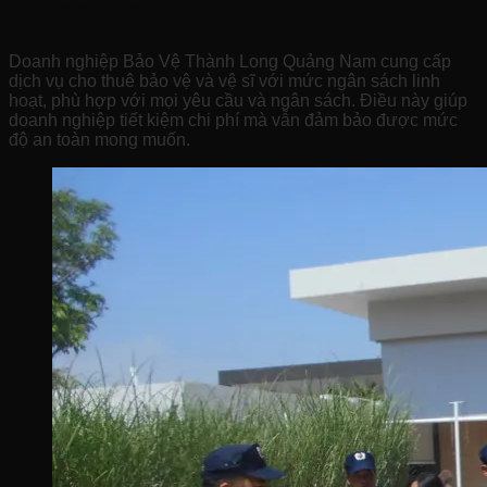
Kiệm Chi Phí
Doanh nghiệp Bảo Vệ Thành Long Quảng Nam cung cấp
dịch vụ cho thuê bảo vệ và vệ sĩ với mức ngân sách linh
hoạt, phù hợp với mọi yêu cầu và ngân sách. Điều này giúp
doanh nghiệp tiết kiệm chi phí mà vẫn đảm bảo được mức
độ an toàn mong muốn.