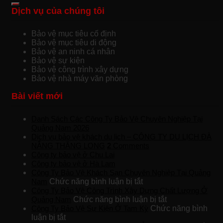
Dịch vụ của chúng tôi
Bảo vệ mục tiêu cố định
Bảo vệ mục tiêu di động
Bảo vệ an ninh cá nhân
Bảo vệ sự kiện
Bảo vệ công trình xây dựng
Bảo vệ nhà máy văn phòng
Bài viết mới
Danh Sách Các Công Ty Bảo Vệ Chuyên Nghiệp Tại
Quảng Nam 2026
Dịch vụ bảo vệ khách du lịch – CÔNG TY DU LỊCH ĐÀ
NẴNG THĂNG LONG
2
Comments
Công ty bảo vệ ở Chu Lai
Công ty bảo vệ ở Hà Lam
Công Ty Bảo Vệ Khách Sạn Chuyên Nghiệp Tại Quảng
ở
Nam
Chức năng bình luận bị tắt
Công
Công Ty Bảo Vệ Công Trình Xây Dựng Chất Lượng Ở
Ty
ở
Quảng Nam
Chức năng bình luận bị tắt
Bảo
Công
Công Ty Bảo Vệ Sự Kiện Ở Tam Kỳ
Chức năng bình
ở
Vệ
Ty
luận bị tắt