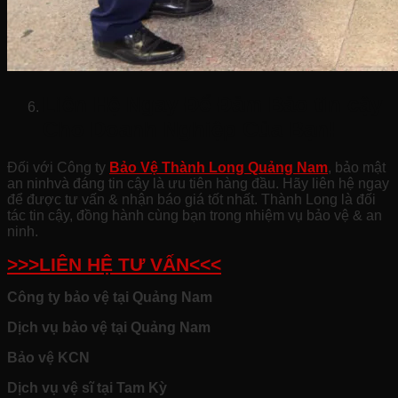
Liên Hệ Ngay Để Đảm Bảo tin cậy
Cho Doanh Nghiệp Của Bạn!
Đối với Công ty
Bảo Vệ Thành Long Quảng Nam
, bảo mật
an ninhvà đáng tin cậy là ưu tiên hàng đầu. Hãy liên hệ ngay
để được tư vấn & nhận báo giá tốt nhất. Thành Long là đối
tác tin cậy, đồng hành cùng bạn trong nhiệm vụ bảo vệ & an
ninh.
>>>LIÊN HỆ TƯ VẤN<<<
Công ty bảo vệ tại Quảng Nam
Dịch vụ bảo vệ tại Quảng Nam
Bảo vệ KCN
Dịch vụ vệ sĩ tại Tam Kỳ