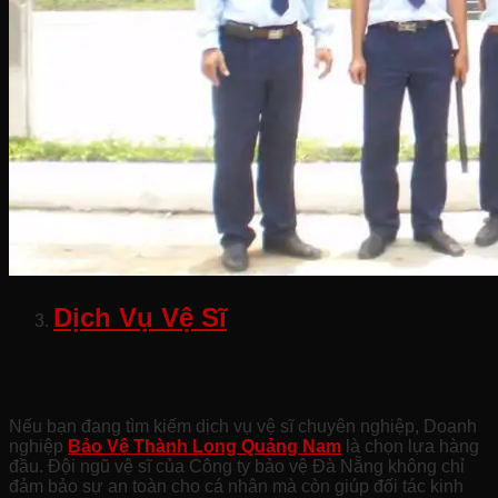
Dịch Vụ Vệ Sĩ
– Đối Tác an toàn
và tin cậy Cho Cá Nhân và Doanh
Nghiệp
Nếu bạn đang tìm kiếm dịch vụ vệ sĩ chuyên nghiệp, Doanh
nghiệp
Bảo Vệ Thành Long Quảng Nam
là chọn lựa hàng
đầu. Đội ngũ vệ sĩ của Công ty bảo vệ Đà Nẵng không chỉ
đảm bảo sự an toàn cho cá nhân mà còn giúp đối tác kinh