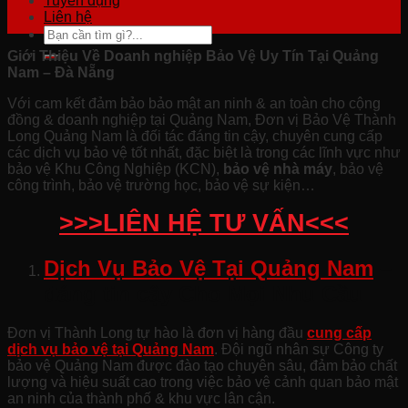
Tuyển dụng
Liên hệ
Giới Thiệu Về Doanh nghiệp Bảo Vệ Uy Tín Tại Quảng
Nam – Đà Nẵng
Với cam kết đảm bảo bảo mật an ninh & an toàn cho cộng
đồng & doanh nghiệp tại Quảng Nam, Đơn vị Bảo Vệ Thành
Long Quảng Nam là đối tác đáng tin cậy, chuyên cung cấp
các dịch vụ bảo vệ tốt nhất, đặc biệt là trong các lĩnh vực như
bảo vệ Khu Công Nghiệp (KCN),
bảo vệ nhà máy
, bảo vệ
công trình, bảo vệ trường học, bảo vệ sự kiện…
>>>LIÊN HỆ TƯ VẤN<<<
Dịch Vụ Bảo Vệ Tại Quảng Nam
–
đáng tin cậy Cho Mọi Nhu Cầu
Đơn vị Thành Long tự hào là đơn vị hàng đầu
cung cấp
dịch vụ bảo vệ tại Quảng Nam
. Đội ngũ nhân sự Công ty
bảo vệ Quảng Nam được đào tạo chuyên sâu, đảm bảo chất
lượng và hiệu suất cao trong việc bảo vệ cảnh quan bảo mật
an ninh của thành phố & khu vực lân cận.