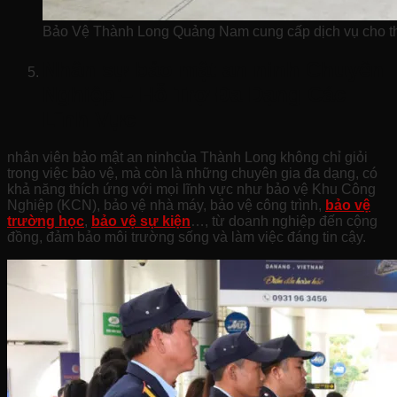
Bảo Vệ Thành Long Quảng Nam cung cấp dịch vụ cho th
Nhân sự bảo mật an ninh Chuyên
Nghiệp – Hỗ Trợ Đa Dạng Các
Lĩnh Vực
nhân viên bảo mật an ninhcủa Thành Long không chỉ giỏi
trong việc bảo vệ, mà còn là những chuyên gia đa dạng, có
khả năng thích ứng với mọi lĩnh vực như bảo vệ Khu Công
Nghiệp (KCN), bảo vệ nhà máy, bảo vệ công trình,
bảo vệ
trường học
,
bảo vệ sự kiện
…, từ doanh nghiệp đến cộng
đồng, đảm bảo môi trường sống và làm việc đáng tin cậy.