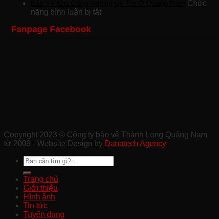
Công
Khách
Bảo
Bảo Vệ Khu Công Nghiệp Uy Tín Ở Quảng Nam
Chức
Ty
ở
Sạn
Vệ
năng bình luận bị tắt
Bảo
Bảo
Chuyên
Công
Fanpage Facebook
Vệ
Vệ
Nghiệp
Trình
Sự
Khu
Tại
Xây
Kiện
Công
Quảng
Dựng
Ở
Nghiệp
Nam
Chất
Tam
Uy
Lượng
Kỳ
Tín
Ở
Ở
Quảng
Quảng
Nam
Nam
Copyright 2023 © Công ty bảo vệ Thành Long Quảng Nam
từ 2009 - Website Design by
Danatech Agency
Trang chủ
Giới thiệu
Hình ảnh
Tin tức
Tuyển dụng