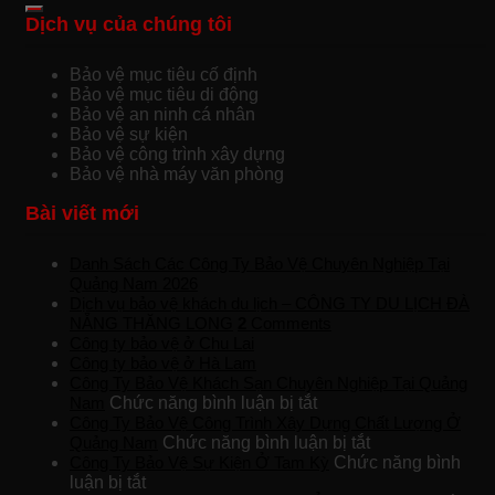
Dịch vụ của chúng tôi
Bảo vệ mục tiêu cố định
Bảo vệ mục tiêu di động
Bảo vệ an ninh cá nhân
Bảo vệ sự kiện
Bảo vệ công trình xây dựng
Bảo vệ nhà máy văn phòng
Bài viết mới
Danh Sách Các Công Ty Bảo Vệ Chuyên Nghiệp Tại
Quảng Nam 2026
Dịch vụ bảo vệ khách du lịch – CÔNG TY DU LỊCH ĐÀ
NẴNG THĂNG LONG
2
Comments
Công ty bảo vệ ở Chu Lai
Công ty bảo vệ ở Hà Lam
Công Ty Bảo Vệ Khách Sạn Chuyên Nghiệp Tại Quảng
ở
Nam
Chức năng bình luận bị tắt
Công
Công Ty Bảo Vệ Công Trình Xây Dựng Chất Lượng Ở
Ty
ở
Quảng Nam
Chức năng bình luận bị tắt
Bảo
Công
Công Ty Bảo Vệ Sự Kiện Ở Tam Kỳ
Chức năng bình
ở
Vệ
Ty
luận bị tắt