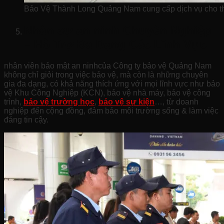
Bảo Vệ Thành Long Quảng Nam cung cấp dịch vụ cho th
Nhân sự an ninh Chuyên Nghiệp
– Hỗ Trợ Đa Dạng Các Lĩnh Vực
nhân viên bảo mật an ninhcủa Công ty bảo vệ Quảng Nam
không chỉ giỏi trong việc bảo vệ, mà còn là những chuyên
gia đa dạng, có khả năng thích ứng với mọi lĩnh vực như bảo
vệ Khu Công Nghiệp (KCN), bảo vệ nhà máy, bảo vệ công
trình,
bảo vệ trường học
,
bảo vệ sự kiện
…, từ doanh
nghiệp đến cộng đồng, đảm bảo môi trường sống & làm việc
đáng tin cậy.