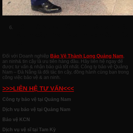
Liên Hệ Ngay Để Đảm Bảo an toàn
và tin cậy Cho Doanh Nghiệp Của
Bạn!
Đối với Doanh nghiệp
Bảo Vệ Thành Long Quảng Nam
,
an ninh& tin cậy là ưu tiên hàng đầu. Hãy liên hệ ngay để
được tư vấn & nhận báo giá tốt nhất. Công ty bảo vệ Quảng
Nam – Đà Nẵng là đối tác tin cậy, đồng hành cùng bạn trong
công việc bảo vệ & an ninh.
>>>LIÊN HỆ TƯ VẤN<<<
Công ty bảo vệ tại Quảng Nam
Dịch vụ bảo vệ tại Quảng Nam
Bảo vệ KCN
Dịch vụ vệ sĩ tại Tam Kỳ