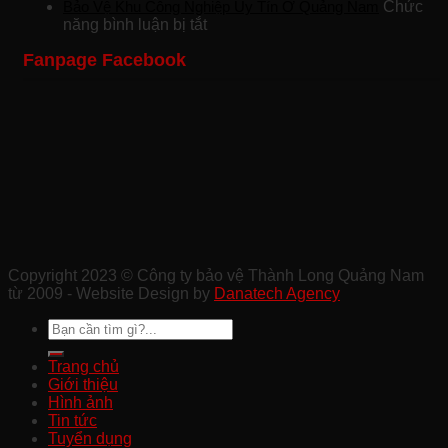
Công
Khách
Bảo
Bảo Vệ Khu Công Nghiệp Uy Tín Ở Quảng Nam
Chức
Ty
ở
Sạn
Vệ
năng bình luận bị tắt
Bảo
Bảo
Chuyên
Công
Fanpage Facebook
Vệ
Vệ
Nghiệp
Trình
Sự
Khu
Tại
Xây
Kiện
Công
Quảng
Dựng
Ở
Nghiệp
Nam
Chất
Tam
Uy
Lượng
Kỳ
Tín
Ở
Ở
Quảng
Quảng
Nam
Nam
Copyright 2023 © Công ty bảo vệ Thành Long Quảng Nam
từ 2009 - Website Design by
Danatech Agency
Trang chủ
Giới thiệu
Hình ảnh
Tin tức
Tuyển dụng