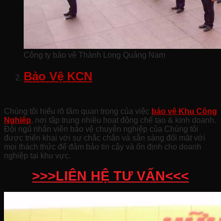
Công ty bảo vệ Thành Long Quảng Nam
Bảo Vệ KCN
Quảng Nam- Nhiệm
Vụ Quan Trọng Được Đảm Bảo
Chúng tôi hiểu rõ tầm quan trọng của việc
bảo vệ Khu Công
Nghiệp
, nơi tập trung nhiều hoạt động chế tạo & kinh doanh.
Đội ngũ nhân viên bảo vệ chuyên nghiệp của Chúng tôi
được triển khai với sự chắc chắn và sẵn sàng đối mặt với
mọi thách thức để đảm bảo tin cậy và ổn định cho doanh
nghiệp tại khu vực.
>>>LIÊN HỆ TƯ VẤN<<<