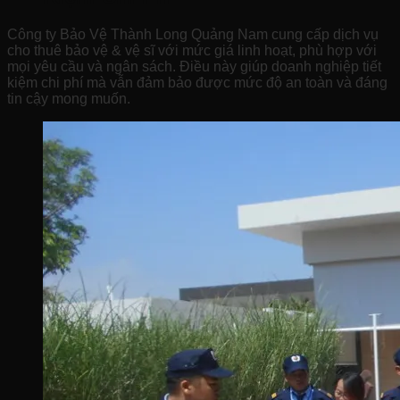
Công ty Bảo Vệ Thành Long Quảng Nam cung cấp dịch vụ
cho thuê bảo vệ & vệ sĩ với mức giá linh hoạt, phù hợp với
mọi yêu cầu và ngân sách. Điều này giúp doanh nghiệp tiết
kiệm chi phí mà vẫn đảm bảo được mức độ an toàn và đáng
tin cậy mong muốn.