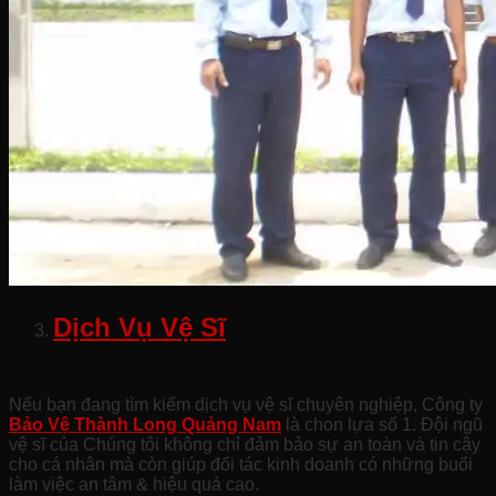
Dịch Vụ Vệ Sĩ
– Đối Tác tin cậy
Cho Cá Nhân & Doanh Nghiệp
Nếu bạn đang tìm kiếm dịch vụ vệ sĩ chuyên nghiệp, Công ty
Bảo Vệ Thành Long Quảng Nam
là chọn lựa số 1. Đội ngũ
vệ sĩ của Chúng tôi không chỉ đảm bảo sự an toàn và tin cậy
cho cá nhân mà còn giúp đối tác kinh doanh có những buổi
làm việc an tâm & hiệu quả cao.