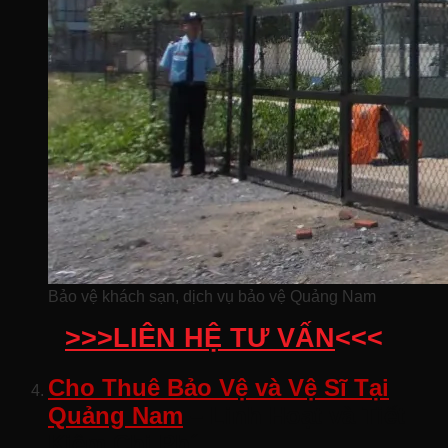
Bảo vệ khách sạn, dịch vụ bảo vệ Quảng Nam
>>>LIÊN HỆ TƯ VẤN
<<<
Cho Thuê Bảo Vệ và Vệ Sĩ Tại
Quảng Nam
– Linh Hoạt và Tiết
Kiệm Chi Phí