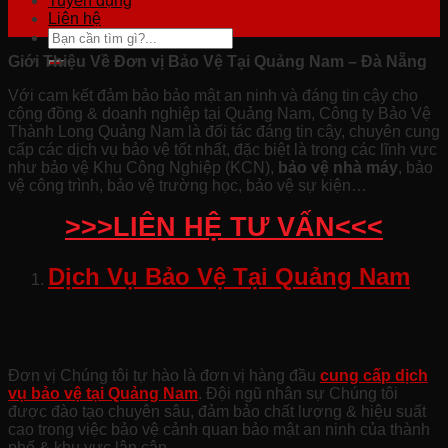
Tuyển dụng
Liên hệ
Giới Thiệu Về Đơn vị Bảo Vệ Tại Quảng Nam – Đà Nẵng
Với cam kết đảm bảo bảo mật an ninh và đáng tin cậy cho
cộng đồng & doanh nghiệp tại Quảng Nam, Công ty Bảo Vệ
Thành Long Quảng Nam là đối tác đáng tin cậy, chuyên cung
cấp các dịch vụ bảo vệ tốt nhất, đặc biệt là trong các lĩnh vực
như bảo vệ Khu Công Nghiệp (KCN),
bảo vệ nhà máy
, bảo
vệ công trình, bảo vệ trường học, bảo vệ sự kiện…
>>>LIÊN HỆ TƯ VẤN<<<
Dịch Vụ Bảo Vệ Tại Quảng Nam
–
an toàn và tin cậy Cho Mọi Nhu
Cầu
Đơn vị Chúng tôi tự hào là đơn vị hàng đầu
cung cấp dịch
vụ bảo vệ tại Quảng Nam
. Đội ngũ nhân sự Chúng tôi
được đào tạo chuyên sâu, đảm bảo chất lượng & hiệu suất
cao trong việc bảo vệ cảnh quan bảo mật an ninh của thành
phố & khu vực lân cận.