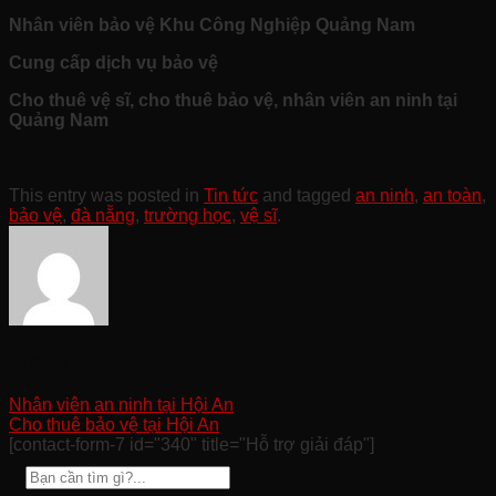
Nhân viên bảo vệ Khu Công Nghiệp Quảng Nam
Cung cấp dịch vụ bảo vệ
Cho thuê vệ sĩ, cho thuê bảo vệ, nhân viên an ninh tại
Quảng Nam
This entry was posted in
Tin tức
and tagged
an ninh
,
an toàn
,
bảo vệ
,
đà nẵng
,
trường học
,
vệ sĩ
.
Trị Quản
Nhân viên an ninh tại Hội An
Cho thuê bảo vệ tại Hội An
[contact-form-7 id="340" title="Hỗ trợ giải đáp"]