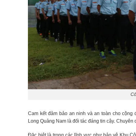
Cô
Cam kết đảm bảo an ninh và an toàn cho cộng
Long Quảng Nam là đối tác đáng tin cậy. Chuyên c
Đặc biệt là trong các lĩnh vực như bảo vệ Khu 