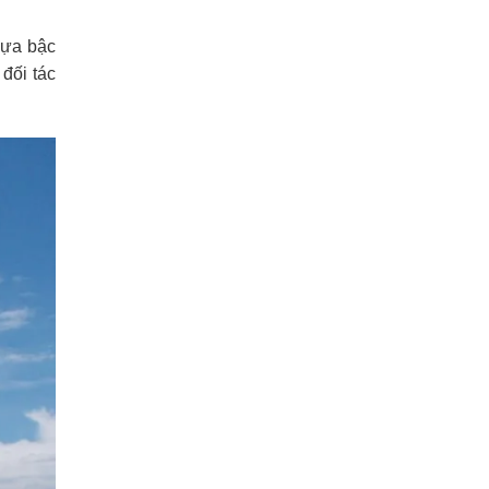
lựa bậc
đối tác