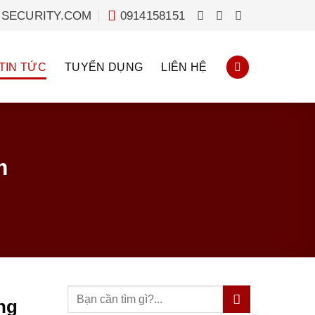
SECURITY.COM
0914158151
TIN TỨC
TUYỂN DỤNG
LIÊN HỆ
m
ng