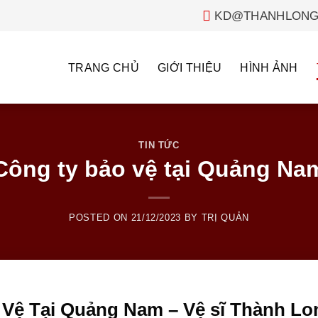
KD@THANHLONG
TRANG CHỦ
GIỚI THIỆU
HÌNH ẢNH
TIN TỨC
Công ty bảo vệ tại Quảng Na
POSTED ON
21/12/2023
BY
TRỊ QUẢN
 Vệ Tại Quảng Nam – Vệ sĩ Thành Lo