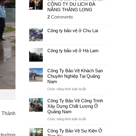
CÔNG TY DU LỊCH ĐÀ
NẴNG THĂNG LONG
2
Comments
Công ty bảo vệ ở Chu Lai
Công ty bảo vệ ở Hà Lam
Công Ty Bảo Vệ Khách Sạn
Chuyên Nghiệp Tại Quảng
Nam
ở
Chức năng bình luận bị tắt
Công
Ty
Công Ty Bảo Vệ Công Trình
Bảo
Xây Dựng Chất Lượng Ở
Vệ
Quảng Nam
ệ Thành
Khách
ở
Chức năng bình luận bị tắt
Sạn
Công
Chuyên
Ty
Công Ty Bảo Vệ Sự Kiện Ở
Nghiệp
ệ trường
Bảo