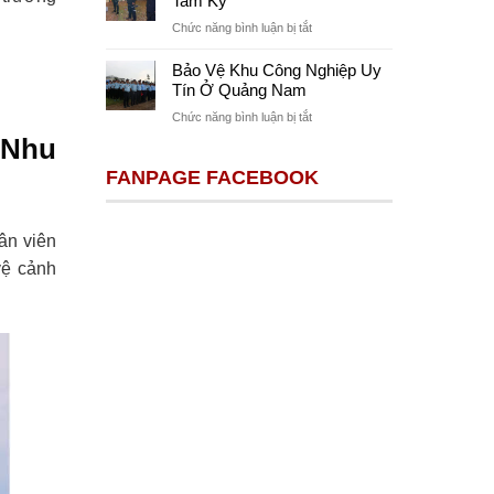
Tam Kỳ
Tại
Vệ
Quảng
ở
Chức năng bình luận bị tắt
Công
Nam
Công
Trình
Ty
Bảo Vệ Khu Công Nghiệp Uy
Xây
Bảo
Tín Ở Quảng Nam
Dựng
Vệ
Chất
ở
Chức năng bình luận bị tắt
Sự
Lượng
Bảo
 Nhu
Kiện
Ở
Vệ
Ở
FANPAGE FACEBOOK
Quảng
Khu
Tam
Nam
Công
Kỳ
Nghiệp
Uy
ân viên
Tín
vệ cảnh
Ở
Quảng
Nam