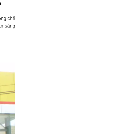
o
động chế
ẵn sàng