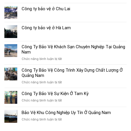
Công ty bảo vệ ở Chu Lai
Công ty bảo vệ ở Hà Lam
Công Ty Bảo Vệ Khách Sạn Chuyên Nghiệp Tại Quảng
Nam
ở
Chức năng bình luận bị tắt
Công
Ty
Công Ty Bảo Vệ Công Trình Xây Dựng Chất Lượng Ở
Bảo
Quảng Nam
Vệ
ở
Chức năng bình luận bị tắt
Khách
Công
Sạn
Ty
Công Ty Bảo Vệ Sự Kiện Ở Tam Kỳ
Chuyên
Bảo
Nghiệp
ở
Chức năng bình luận bị tắt
Vệ
Tại
Công
Công
Quảng
Ty
Bảo Vệ Khu Công Nghiệp Uy Tín Ở Quảng Nam
Trình
Nam
Bảo
Xây
ở
Chức năng bình luận bị tắt
Vệ
Dựng
Bảo
Sự
Chất
Vệ
Kiện