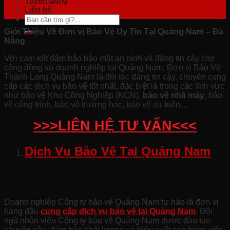
Tuyển dụng
Liên hệ
Giới Thiệu Về Đơn vị Bảo Vệ Uy Tín Tại Quảng Nam – Đà
Nẵng
Với cam kết đảm bảo bảo mật an ninh và đáng tin cậy cho
cộng đồng và doanh nghiệp tại Quảng Nam, Đơn vị Bảo Vệ
Thành Long Quảng Nam là đối tác đáng tin cậy, chuyên cung
cấp các dịch vụ bảo vệ tốt nhất, đặc biệt là trong các lĩnh vực
như bảo vệ Khu Công Nghiệp (KCN),
bảo vệ nhà máy
, bảo
vệ công trình, bảo vệ trường học, bảo vệ sự kiện…
>>>LIÊN HỆ TƯ VẤN<<<
Dịch Vụ Bảo Vệ Tại Quảng Nam
–
an toàn và tin cậy Cho Mọi Nhu
Cầu
Doanh nghiệp Công ty bảo vệ Quảng Nam tự hào là đơn vị
hàng đầu
cung cấp dịch vụ bảo vệ tại Quảng Nam
. Đội
ngũ nhân viên Công ty bảo vệ Quảng Nam được đào tạo
chuyên sâu, đảm bảo chất lượng và hiệu suất cao trong việc