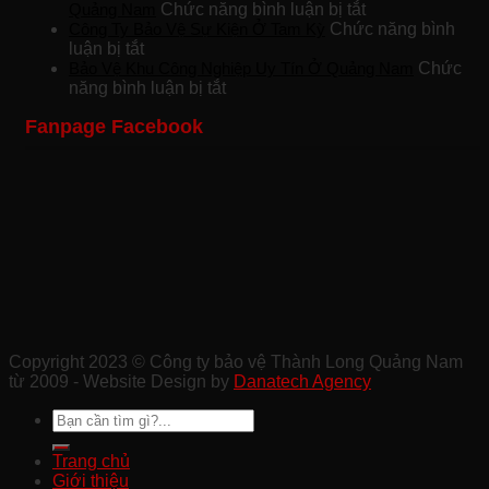
Ty
ở
Quảng Nam
Chức năng bình luận bị tắt
Bảo
Công
Công Ty Bảo Vệ Sự Kiện Ở Tam Kỳ
Chức năng bình
ở
Vệ
Ty
luận bị tắt
Công
Khách
Bảo
Bảo Vệ Khu Công Nghiệp Uy Tín Ở Quảng Nam
Chức
Ty
ở
Sạn
Vệ
năng bình luận bị tắt
Bảo
Bảo
Chuyên
Công
Fanpage Facebook
Vệ
Vệ
Nghiệp
Trình
Sự
Khu
Tại
Xây
Kiện
Công
Quảng
Dựng
Ở
Nghiệp
Nam
Chất
Tam
Uy
Lượng
Kỳ
Tín
Ở
Ở
Quảng
Quảng
Nam
Nam
Copyright 2023 © Công ty bảo vệ Thành Long Quảng Nam
từ 2009 - Website Design by
Danatech Agency
Trang chủ
Giới thiệu