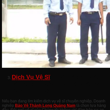
Dịch Vụ Vệ Sĩ
– Đối Tác an toàn
và đáng tin cậy Cho Cá Nhân và
Doanh Nghiệp
Nếu bạn đang tìm kiếm dịch vụ vệ sĩ chuyên nghiệp, Doanh
nghiệp
Bảo Vệ Thành Long Quảng Nam
là chọn lựa hàng
đầu. Đội ngũ vệ sĩ của Chúng tôi không chỉ đảm bảo sự an