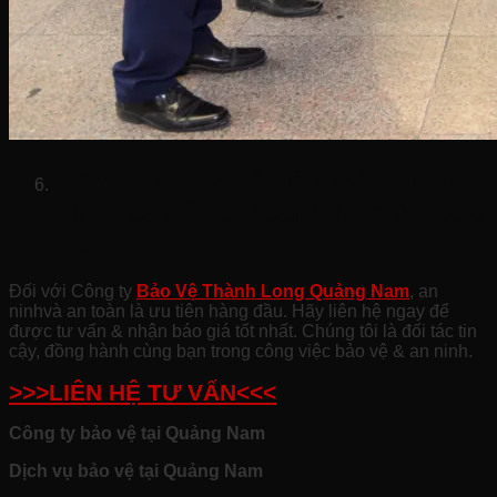
Liên Hệ Ngay Để Đảm Bảo an toàn
và tin cậy Cho Doanh Nghiệp Của
Bạn!
Đối với Công ty
Bảo Vệ Thành Long Quảng Nam
, an
ninhvà an toàn là ưu tiên hàng đầu. Hãy liên hệ ngay để
được tư vấn & nhận báo giá tốt nhất. Chúng tôi là đối tác tin
cậy, đồng hành cùng bạn trong công việc bảo vệ & an ninh.
>>>LIÊN HỆ TƯ VẤN<<<
Công ty bảo vệ tại Quảng Nam
Dịch vụ bảo vệ tại Quảng Nam