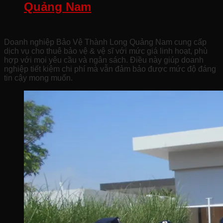
Quảng Nam
– Linh Hoạt & Tiết
Kiệm Chi Phí
Doanh nghiệp Bảo Vệ Thành Long Quảng Nam cung cấp
dịch vụ cho thuê bảo vệ & vệ sĩ với mức giá linh hoạt, phù
hợp với mọi yêu cầu và ngân sách. Điều này giúp doanh
nghiệp tiết kiệm chi phí mà vẫn đảm bảo được mức độ đáng
tin cậy mong muốn.