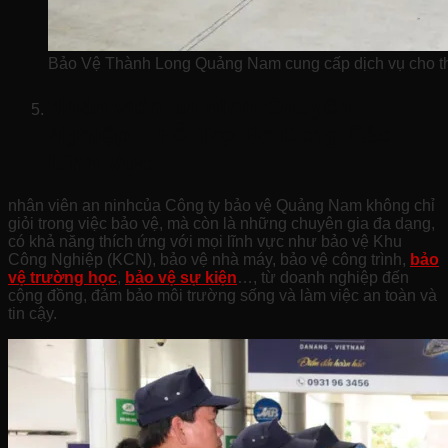
Bảo Vệ Thành Long Quảng Nam cung cấp dịch vụ cho th
Nhân viên an ninh Chuyên
Nghiệp – Hỗ Trợ Đa Dạng Các
Lĩnh Vực
nhân viên an ninhcủa Công ty bảo vệ Quảng Nam không chỉ
giỏi trong việc bảo vệ, mà còn là những chuyên gia đa dạng,
có khả năng thích ứng với mọi lĩnh vực như bảo vệ Khu
Công Nghiệp (KCN), bảo vệ nhà máy, bảo vệ công trình,
bảo
vệ trường học
,
bảo vệ sự kiện
…, từ doanh nghiệp đến
cộng đồng, đảm bảo môi trường sống và làm việc an toàn và
tin cậy.