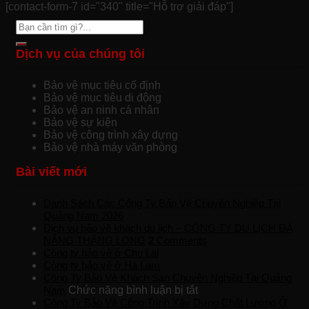
[contact-form-7 id="340" title="Hỗ trợ giải đáp"]
Dịch vụ của chúng tôi
Bảo vệ mục tiêu cố định
Bảo vệ mục tiêu di động
Bảo vệ an ninh cá nhân
Bảo vệ sự kiện
Bảo vệ công trình xây dựng
Bảo vệ nhà máy văn phòng
Bài viết mới
Danh Sách Các Công Ty Bảo Vệ Chuyên Nghiệp Tại
Quảng Nam 2026
Dịch vụ bảo vệ khách du lịch – CÔNG TY DU LỊCH ĐÀ
NẴNG THĂNG LONG
2
Comments
Công ty bảo vệ ở Chu Lai
Công ty bảo vệ ở Hà Lam
Công Ty Bảo Vệ Khách Sạn Chuyên Nghiệp Tại Quảng
ở
Nam
Chức năng bình luận bị tắt
Công
Công Ty Bảo Vệ Công Trình Xây Dựng Chất Lượng Ở