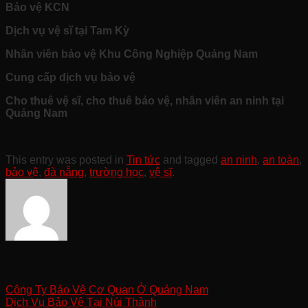
Bảo vệ KCN
Dịch vụ vệ sĩ tại Tam Kỳ
Nhân viên bảo vệ Khu Công Nghiệp Quảng Nam
Cung cấp dịch vụ bảo vệ
Cho thuê vệ sĩ, cho thuê bảo vệ, nhân viên an ninh tại
Quảng Nam
This entry was posted in
Tin tức
and tagged
an ninh
,
an toàn
,
bảo vệ
,
đà nẵng
,
trường học
,
vệ sĩ
.
Trị Quản
Công Ty Bảo Vệ Cơ Quan Ở Quảng Nam
Dịch Vụ Bảo Vệ Tại Núi Thành