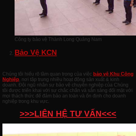
Công ty bảo vệ Thành Long Quảng Nam
Bảo Vệ KCN
Quảng Nam- Nhiệm
Vụ Quan Trọng Được Đảm Bảo
Chúng tôi hiểu rõ tầm quan trọng của việc
bảo vệ Khu Công
Nghiệp
, nơi tập trung nhiều hoạt động sản xuất & kinh
doanh. Đội ngũ nhân sự bảo vệ chuyên nghiệp của Chúng
tôi được triển khai với sự chắc chắn và sẵn sàng đối mặt với
mọi thách thức để đảm bảo an toàn và ổn định cho doanh
nghiệp trong khu vực.
>>>LIÊN HỆ TƯ VẤN<<<