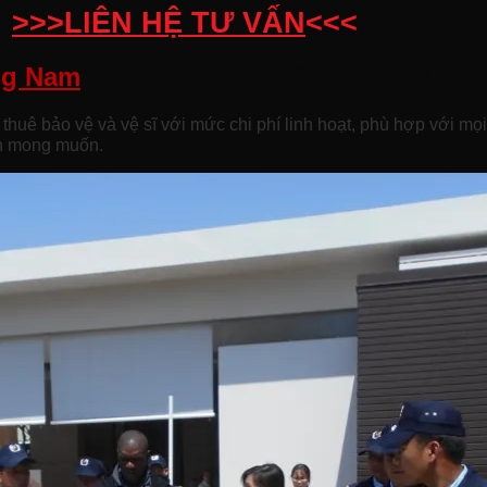
>>>LIÊN HỆ TƯ VẤN
<<<
ng Nam
– Linh Hoạt & Tiết Kiệm Chi Phí
uê bảo vệ và vệ sĩ với mức chi phí linh hoạt, phù hợp với mọ
àn mong muốn.