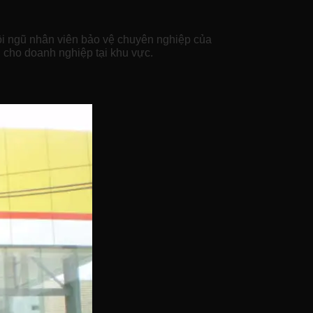
Đội ngũ nhân viên bảo vệ chuyên nghiệp của
 cho doanh nghiệp tại khu vực.