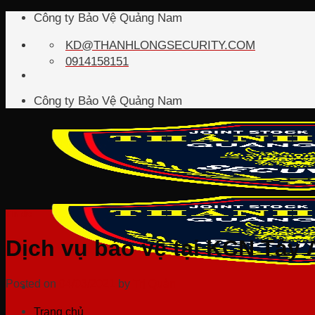
Skip
Công ty Bảo Vệ Quảng Nam
to
content
KD@THANHLONGSECURITY.COM
0914158151
Công ty Bảo Vệ Quảng Nam
Tin tức
Dịch vụ bảo vệ tại KCN Tây
Posted on
04/03/2021
by
Trị Quản
Trang chủ