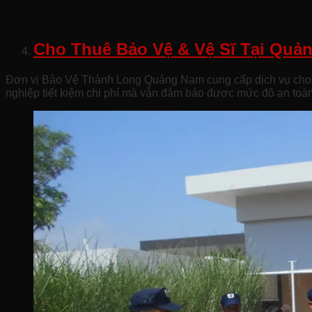
Cho Thuê Bảo Vệ & Vệ Sĩ Tại Quả
Đơn vị Bảo Vệ Thành Long Quảng Nam cung cấp dịch vụ cho th
nghiệp tiết kiệm chi phí mà vẫn đảm bảo được mức độ an to