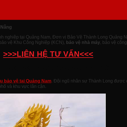
à Nẵng
nh nghiệp tại Quảng Nam, Đơn vị Bảo Vệ Thành Long Quảng Nam
như bảo vệ Khu Công Nghiệp (KCN),
bảo vệ nhà máy
, bảo vệ công
>>>LIÊN HỆ TƯ VẤN<<<
n toàn và tin cậy Cho Mọi Nhu Cầu
vụ bảo vệ tại Quảng Nam
. Đội ngũ nhân sự Thành Long được 
phố và khu vực lân cận.