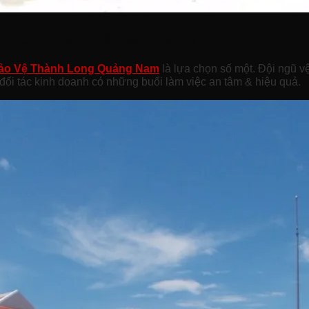
cậy Cho Cá Nhân & Doanh Nghiệp
ảo Vệ Thành Long Quảng Nam
là lựa chọn số một. Đội ngũ v
đối tác kinh doanh có những buổi làm việc an tâm & hiệu quả.