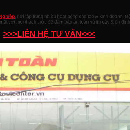
ụ Quan Trọng Được Đảm Bảo
Nghiệp
, nơi tập trung nhiều hoạt động chế tạo & kinh doanh. 
ặt với mọi thách thức để đảm bảo an toàn và tin cậy & ổn định
>>>LIÊN HỆ TƯ VẤN<<<