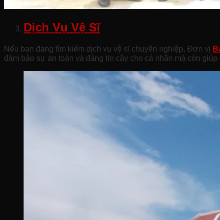
Dịch Vụ Vệ Sĩ
– Đối Tác đáng tin 
Nếu bạn đang tìm kiếm dịch vụ vệ sĩ chuyên nghiệp, Đơn vị
B
đảm bảo sự an toàn và đáng tin cậy cho cá nhân mà còn giúp 