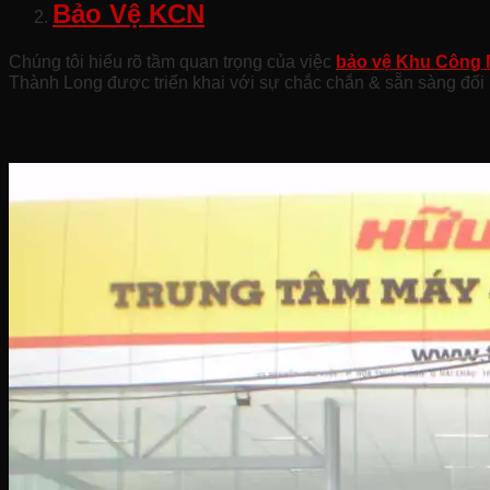
Bảo Vệ KCN
Quảng Nam- Nhiệm V
Chúng tôi hiểu rõ tầm quan trọng của việc
bảo vệ Khu Công 
Thành Long được triển khai với sự chắc chắn & sẵn sàng đối m