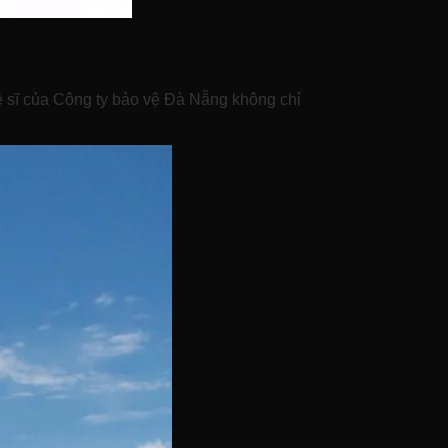
ệ sĩ của Công ty bảo vệ Đà Nẵng không chỉ