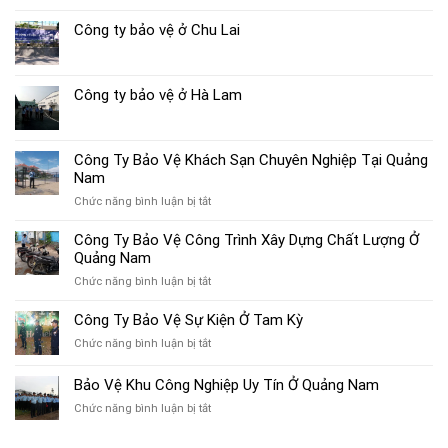
Công ty bảo vệ ở Chu Lai
Công ty bảo vệ ở Hà Lam
Công Ty Bảo Vệ Khách Sạn Chuyên Nghiệp Tại Quảng
Nam
ở
Chức năng bình luận bị tắt
Công
Ty
Công Ty Bảo Vệ Công Trình Xây Dựng Chất Lượng Ở
Bảo
Quảng Nam
Vệ
ở
Chức năng bình luận bị tắt
Khách
Công
Sạn
Ty
Công Ty Bảo Vệ Sự Kiện Ở Tam Kỳ
Chuyên
Bảo
Nghiệp
ở
Chức năng bình luận bị tắt
Vệ
Tại
Công
Công
Quảng
Ty
Bảo Vệ Khu Công Nghiệp Uy Tín Ở Quảng Nam
Trình
Nam
Bảo
Xây
ở
Chức năng bình luận bị tắt
Vệ
Dựng
Bảo
Sự
Chất
Vệ
Kiện