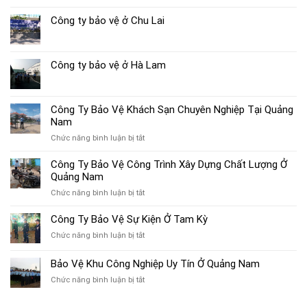
Công ty bảo vệ ở Chu Lai
Công ty bảo vệ ở Hà Lam
Công Ty Bảo Vệ Khách Sạn Chuyên Nghiệp Tại Quảng
Nam
ở
Chức năng bình luận bị tắt
Công
Ty
Công Ty Bảo Vệ Công Trình Xây Dựng Chất Lượng Ở
Bảo
Quảng Nam
Vệ
ở
Chức năng bình luận bị tắt
Khách
Công
Sạn
Ty
Công Ty Bảo Vệ Sự Kiện Ở Tam Kỳ
Chuyên
Bảo
Nghiệp
ở
Chức năng bình luận bị tắt
Vệ
Tại
Công
Công
Quảng
Ty
Bảo Vệ Khu Công Nghiệp Uy Tín Ở Quảng Nam
Trình
Nam
Bảo
Xây
ở
Chức năng bình luận bị tắt
Vệ
Dựng
Bảo
Sự
Chất
Vệ
Kiện