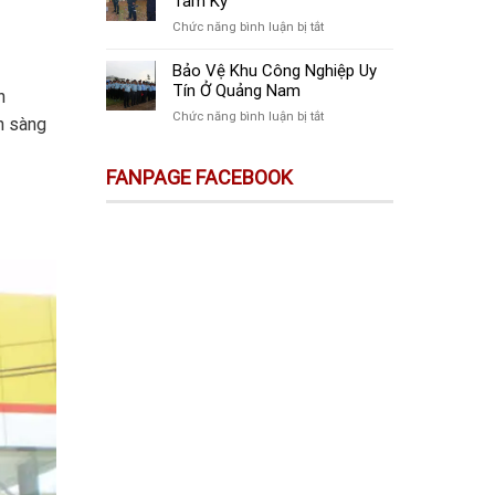
Tam Kỳ
Tại
Vệ
Quảng
ở
Chức năng bình luận bị tắt
Công
Nam
Công
Trình
Ty
Bảo Vệ Khu Công Nghiệp Uy
Xây
Bảo
Tín Ở Quảng Nam
h
Dựng
Vệ
Chất
ở
Chức năng bình luận bị tắt
n sàng
Sự
Lượng
Bảo
Kiện
Ở
Vệ
Ở
FANPAGE FACEBOOK
Quảng
Khu
Tam
Nam
Công
Kỳ
Nghiệp
Uy
Tín
Ở
Quảng
Nam