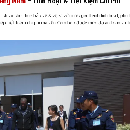
uảng Nam
– Linh Hoạt & Tiết Kiệm Chi Phí
h vụ cho thuê bảo vệ & vệ sĩ với mức giá thành linh hoạt, phù 
iệp tiết kiệm chi phí mà vẫn đảm bảo được mức độ an toàn và t