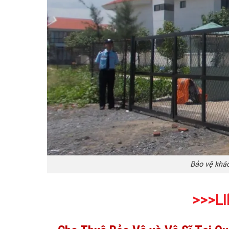
Bảo vệ khá
>>>LI