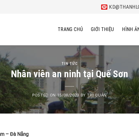
KD@THANHLO
TRANG CHỦ
GIỚI THIỆU
HÌNH Ả
TIN TỨC
Nhân viên an ninh tại Quế Sơn
POSTED ON
15/08/2023
BY
TRỊ QUẢN
Nam – Đà Nẵng