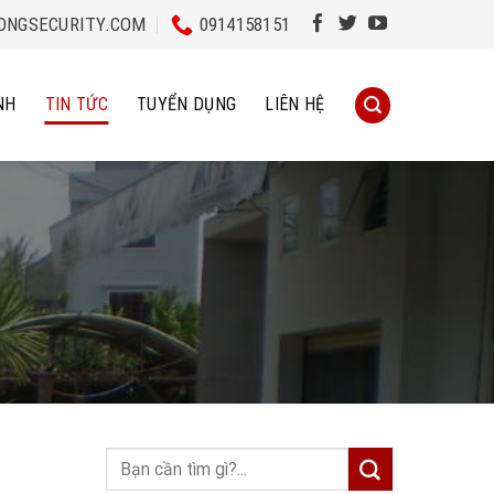
NGSECURITY.COM
0914158151
NH
TIN TỨC
TUYỂN DỤNG
LIÊN HỆ