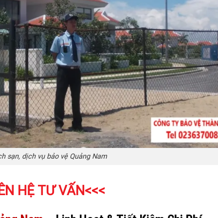
ch sạn, dịch vụ bảo vệ Quảng Nam
ÊN HỆ TƯ VẤN
<<<