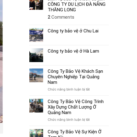
CÔNG TY DU LỊCH ĐÀ NẴNG
THĂNG LONG
2
Comments
Công ty bảo vệ ở Chu Lai
Công ty bảo vệ ở Hà Lam
Công Ty Bảo Vệ Khách Sạn
Chuyên Nghiệp Tại Quảng
Nam
ở
Chức năng bình luận bị tắt
Công
Ty
Công Ty Bảo Vệ Công Trình
Bảo
Xây Dựng Chất Lượng Ở
Vệ
Quảng Nam
Khách
ở
Chức năng bình luận bị tắt
Sạn
Công
Chuyên
Ty
Công Ty Bảo Vệ Sự Kiện Ở
Nghiệp
Bảo