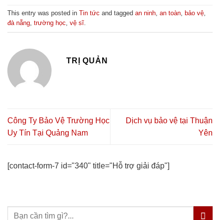
This entry was posted in
Tin tức
and tagged
an ninh
,
an toàn
,
bảo vệ
,
đà nẵng
,
trường học
,
vệ sĩ
.
TRỊ QUẢN
Công Ty Bảo Vệ Trường Học
Dịch vụ bảo vệ tại Thuận
Uy Tín Tại Quảng Nam
Yên
[contact-form-7 id="340" title="Hỗ trợ giải đáp"]