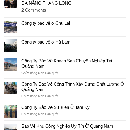
ĐÀ NẴNG THĂNG LONG
2
Comments
Công ty bảo vệ ở Chu Lai
Công ty bảo vệ ở Hà Lam
Công Ty Bảo Vệ Khách Sạn Chuyên Nghiệp Tại
Quảng Nam
ở
Chức năng bình luận bị tắt
Công
Ty
Công Ty Bảo Vệ Công Trình Xây Dựng Chất Lượng Ở
Bảo
Quảng Nam
Vệ
ở
Chức năng bình luận bị tắt
Khách
Công
Sạn
Ty
Công Ty Bảo Vệ Sự Kiện Ở Tam Kỳ
Chuyên
Bảo
Nghiệp
ở
Chức năng bình luận bị tắt
Vệ
Tại
Công
Công
Quảng
Ty
Bảo Vệ Khu Công Nghiệp Uy Tín Ở Quảng Nam
Trình
Nam
Bảo