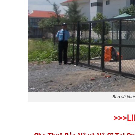
Bảo vệ khá
>>>LI