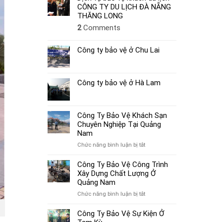
CÔNG TY DU LỊCH ĐÀ NẴNG
THĂNG LONG
2
Comments
Công ty bảo vệ ở Chu Lai
Công ty bảo vệ ở Hà Lam
Công Ty Bảo Vệ Khách Sạn
Chuyên Nghiệp Tại Quảng
Nam
ở
Chức năng bình luận bị tắt
Công
Ty
Công Ty Bảo Vệ Công Trình
Bảo
Xây Dựng Chất Lượng Ở
Vệ
Quảng Nam
Khách
ở
Chức năng bình luận bị tắt
Sạn
Công
Chuyên
Ty
Công Ty Bảo Vệ Sự Kiện Ở
Nghiệp
Bảo