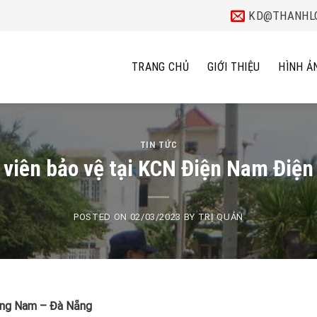
KD@THANHLO
TRANG CHỦ
GIỚI THIỆU
HÌNH Ả
TIN TỨC
viên bảo vệ tại KCN Điện Nam Điệ
POSTED ON
02/03/2023
BY
TRỊ QUẢN
ảng Nam – Đà Nẵng