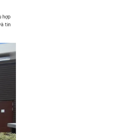
ù hợp
à tin