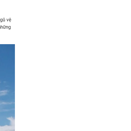
ngũ vệ
 những