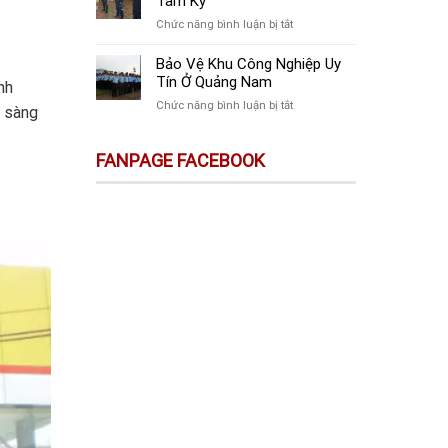
Tam Kỳ
Tại
Vệ
Quảng
ở
Chức năng bình luận bị tắt
Công
Nam
Công
Trình
Ty
Bảo Vệ Khu Công Nghiệp Uy
Xây
Bảo
Tín Ở Quảng Nam
nh
Dựng
Vệ
Chất
ở
Chức năng bình luận bị tắt
n sàng
Sự
Lượng
Bảo
Kiện
Ở
Vệ
Ở
FANPAGE FACEBOOK
Quảng
Khu
Tam
Nam
Công
Kỳ
Nghiệp
Uy
Tín
Ở
Quảng
Nam