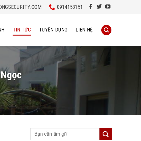
NGSECURITY.COM
0914158151
NH
TIN TỨC
TUYỂN DỤNG
LIÊN HỆ
n Ngọc