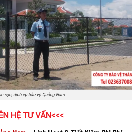
ch sạn, dịch vụ bảo vệ Quảng Nam
ÊN HỆ TƯ VẤN
<<<