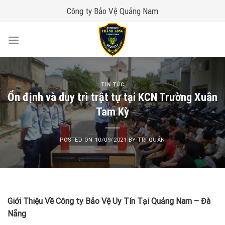
Skip
Công ty Bảo Vệ Quảng Nam
to
content
TIN TỨC
Ổn định và duy trì trật tự tại KCN Trường Xuân
Tam Kỳ
POSTED ON
10/09/2021
BY
TRỊ QUẢN
Giới Thiệu Về Công ty Bảo Vệ Uy Tín Tại Quảng Nam – Đà
Nẵng