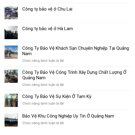
Công ty bảo vệ ở Chu Lai
Công ty bảo vệ ở Hà Lam
Công Ty Bảo Vệ Khách Sạn Chuyên Nghiệp Tại Quảng
Nam
ở
Chức năng bình luận bị tắt
Công
Ty
Công Ty Bảo Vệ Công Trình Xây Dựng Chất Lượng Ở
Bảo
Quảng Nam
Vệ
ở
Chức năng bình luận bị tắt
Khách
Công
Sạn
Ty
Công Ty Bảo Vệ Sự Kiện Ở Tam Kỳ
Chuyên
Bảo
Nghiệp
ở
Chức năng bình luận bị tắt
Vệ
Tại
Công
Công
Quảng
Ty
Bảo Vệ Khu Công Nghiệp Uy Tín Ở Quảng Nam
Trình
Nam
Bảo
Xây
ở
Chức năng bình luận bị tắt
Vệ
Dựng
Bảo
Sự
Chất
Vệ
Kiện